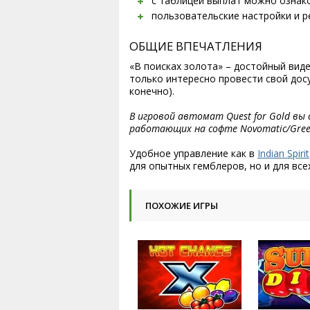
с таблицей выплат можно ознаком
пользовательские настройки и 
ОБЩИЕ ВПЕЧАТЛЕНИЯ
«В поисках золота» – достойный вид
только интересно провести свой досу
конечно).
В игровой автомат Quest for Gold вы
работающих на софте Novomatic/Gree
Удобное управление как в
Indian Spirit
для опытных гемблеров, но и для все
ПОХОЖИЕ ИГРЫ