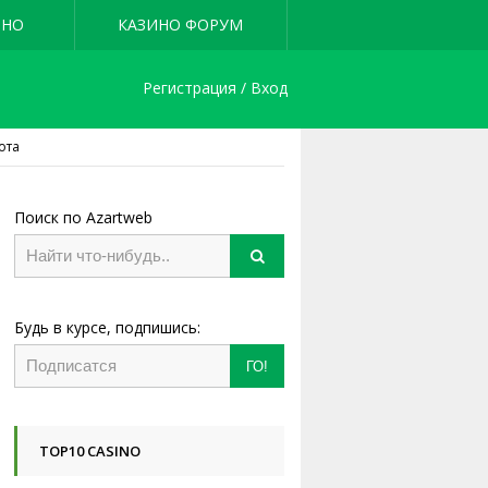
ИНО
КАЗИНО ФОРУМ
Регистрация / Вход
ота
Поиск по Azartweb
Будь в курсе, подпишись:
ГО!
TOP10 CASINO