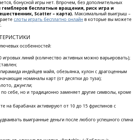
ется, бонусной игры нет. Впрочем, без дополнительных
м гемблеров бесплатные вращения, риск игра и
шественник, Scatter – карта).
Максимальный выигрыш –
ираете
слоты играть бесплатно онлайн
в которые вы можете
.
ТЕРИСТИКИ
 ключевых особенностей:
20 игровых линий (количество активных можно варьировать);
ставлен;
пирамида индейцев майя, обезьянка, кулон с драгоценным
начающие номиналы карт (от десятки до туза);
лото, джунгли;
 по себе, но и традиционно заменяет другие символы, кроме
сте на барабанах активируют от 10 до 15 фриспинов с
удваивать выигранные деньги после любого успешного спина