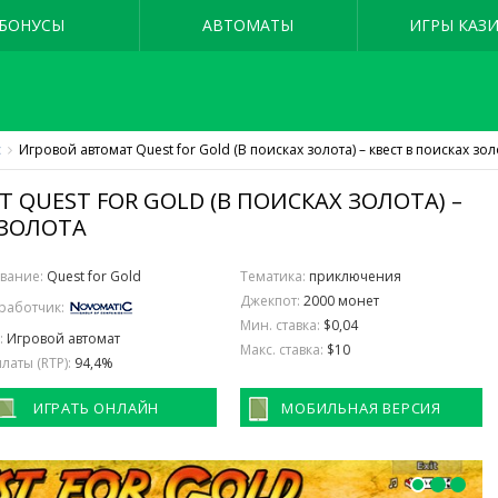
БОНУСЫ
АВТОМАТЫ
ИГРЫ КАЗ
c
Игровой автомат Quest for Gold (В поисках золота) – квест в поисках зол
 QUEST FOR GOLD (В ПОИСКАХ ЗОЛОТА) –
 ЗОЛОТА
вание:
Quest for Gold
Тематика:
приключения
Джекпот:
2000 монет
работчик:
Мин. ставка:
$0,04
:
Игровой автомат
Макс. ставка:
$10
латы (RTP):
94,4%
ИГРАТЬ ОНЛАЙН
МОБИЛЬНАЯ ВЕРСИЯ