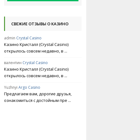
СВЕЖИЕ ОТЗЫВЫ О КАЗИНО
admin
Crystal Casino
Казино Кристалл (Crystal Casino)
открылось совсем недавно, в ...
валентин
Crystal Casino
Казино Кристалл (Crystal Casino)
открылось совсем недавно, в ...
Yuzhnyi
Argo Casino
Предлагаем вам, дорогие друзья,
ознакомиться с достойным пре ...