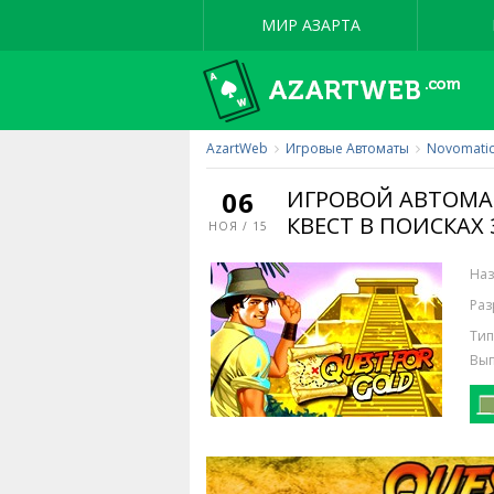
МИР АЗАРТА
AzartWeb
Игровые Автоматы
Novomati
06
ИГРОВОЙ АВТОМАТ
КВЕСТ В ПОИСКАХ
НОЯ / 15
Наз
Раз
Тип
Вып