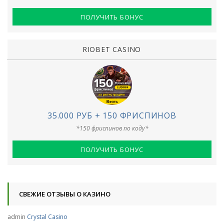
ПОЛУЧИТЬ БОНУС
RIOBET CASINO
35.000 РУБ + 150 ФРИСПИНОВ
*150 фриспинов по коду*
ПОЛУЧИТЬ БОНУС
СВЕЖИЕ ОТЗЫВЫ О КАЗИНО
admin
Crystal Casino