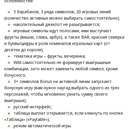
особенностей:
5 барабанов, 3 ряда символов, 20 игровых линий
(количество активных можно выбирать самостоятельно);
накопительный джекпот не разыгрывается;
игровые символы идут полосами, ими выступают
фрукты (вишни, слива, арбуз), а также BAR, красная семерка
и буквы/цифры в роли номиналов игральных карт (от
десятки до короля);
тематика игры – фрукты, вечеринка;
Wild самостоятельно не формирует выигрышные
комбинации, зато может заменить любой символ, кроме
бонусного;
3+ символов Bonus на активной линии запускают
бонусную игру (вам нужно наугад выбрать одного из трех
персонажей, чтобы мгновенно узнать сумму своего
выигрыша);
русский интерфейс;
таблица выплат открывается, если кликнуть по кнопке
«Таблица» («Paytable»);
режим автоматической игры.