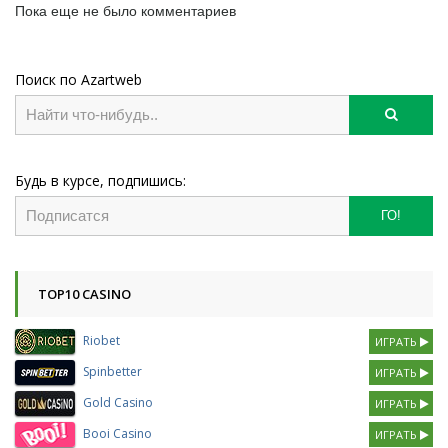
Пока еще не было комментариев
Поиск по Azartweb
Будь в курсе, подпишись:
ГО!
TOP10 CASINO
Riobet
ИГРАТЬ
Spinbetter
ИГРАТЬ
Gold Casino
ИГРАТЬ
Booi Casino
ИГРАТЬ