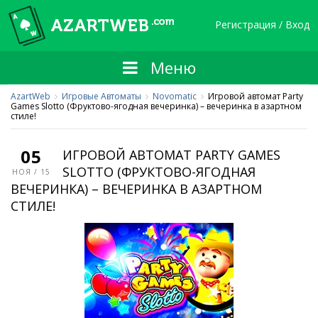
Регистрация / Вход
Меню
AzartWeb
Игровые Автоматы
Novomatic
Игровой автомат Party
Games Slotto (Фруктово-ягодная вечеринка) – вечеринка в азартном
стиле!
05
ИГРОВОЙ АВТОМАТ PARTY GAMES
SLOTTO (ФРУКТОВО-ЯГОДНАЯ
НОЯ / 15
ВЕЧЕРИНКА) – ВЕЧЕРИНКА В АЗАРТНОМ
СТИЛЕ!