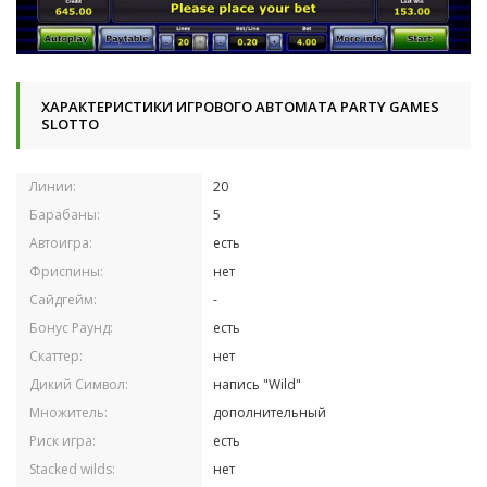
ХАРАКТЕРИСТИКИ ИГРОВОГО АВТОМАТА PARTY GAMES
SLOTTO
Линии:
20
Барабаны:
5
Автоигра:
есть
Фриспины:
нет
Сайдгейм:
-
Бонус Раунд:
есть
Скаттер:
нет
Дикий Символ:
напись "Wild"
Множитель:
дополнительный
Риск игра:
есть
Stacked wilds:
нет