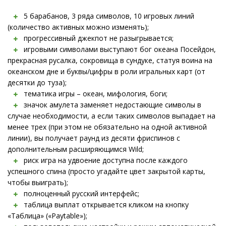
5 барабанов, 3 ряда символов, 10 игровых линий
(количество активных можно изменять);
прогрессивный джекпот не разыгрывается;
игровыми символами выступают бог океана Посейдон,
прекрасная русалка, сокровища в сундуке, статуя воина на
океанском дне и буквы/цифры в роли игральных карт (от
десятки до туза);
тематика игры – океан, мифология, боги;
значок амулета заменяет недостающие символы в
случае необходимости, а если таких символов выпадает на
менее трех (при этом не обязательно на одной активной
линии), вы получает раунд из десяти фриспинов с
дополнительным расширяющимся Wild;
риск игра на удвоение доступна после каждого
успешного спина (просто угадайте цвет закрытой карты,
чтобы выиграть);
полноценный русский интерфейс;
таблица выплат открывается кликом на кнопку
«Таблица» («Paytable»);