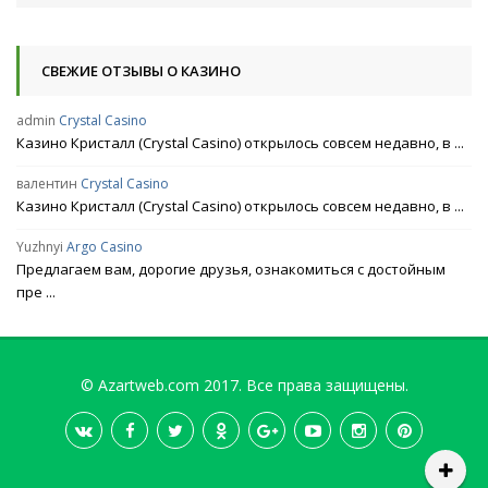
СВЕЖИЕ ОТЗЫВЫ О КАЗИНО
admin
Crystal Casino
Казино Кристалл (Crystal Casino) открылось совсем недавно, в ...
валентин
Crystal Casino
Казино Кристалл (Crystal Casino) открылось совсем недавно, в ...
Yuzhnyi
Argo Casino
Предлагаем вам, дорогие друзья, ознакомиться с достойным
пре ...
© Azartweb.com 2017. Все права защищены.