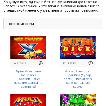
бонусную игру, однако и без нее функционал достаточно
неплох. В остальном – это вполне типичный новоматик со
стандартной панелью управления и простыми правилами.
ПОХОЖИЕ ИГРЫ
10.11.2015
0
10.11.2015
0
Игровой автомат
Игровой автомат
Hot Chance
Super Dice (Супер
(Горячий шанс):
Кости) – испытай в
высокие шансы на
деле денежный
выигрыш!
кубик!