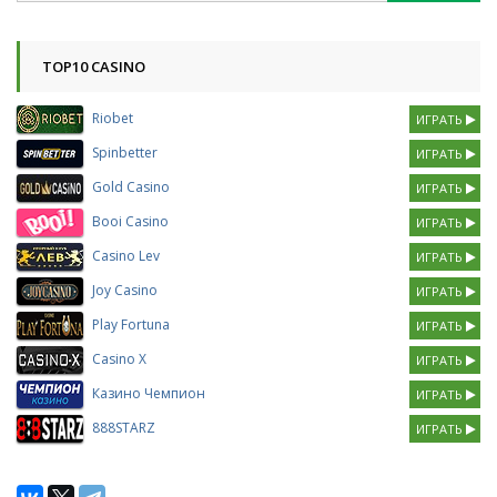
TOP10 CASINO
Riobet
ИГРАТЬ
Spinbetter
ИГРАТЬ
Gold Casino
ИГРАТЬ
Booi Casino
ИГРАТЬ
Casino Lev
ИГРАТЬ
Joy Casino
ИГРАТЬ
Play Fortuna
ИГРАТЬ
Casino X
ИГРАТЬ
Казино Чемпион
ИГРАТЬ
888STARZ
ИГРАТЬ