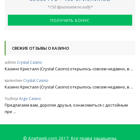
*150 фриспинов по коду*
ПОЛУЧИТЬ БОНУС
СВЕЖИЕ ОТЗЫВЫ О КАЗИНО
admin
Crystal Casino
Казино Кристалл (Crystal Casino) открылось совсем недавно, в ...
валентин
Crystal Casino
Казино Кристалл (Crystal Casino) открылось совсем недавно, в ...
Yuzhnyi
Argo Casino
Предлагаем вам, дорогие друзья, ознакомиться с достойным
пре ...
© Azartweb.com 2017. Все права защищены.