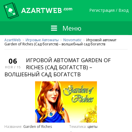
Регистрация / Вход
Меню
AzartWeb
Игровые Автоматы
Novomatic
Игровой автомат
Garden of Riches (Сад богатств) – волшебный сад богатств
06
ИГРОВОЙ АВТОМАТ GARDEN OF
RICHES (САД БОГАТСТВ) –
НОЯ / 15
ВОЛШЕБНЫЙ САД БОГАТСТВ
Название:
Garden of Riches
Тематика:
цветы