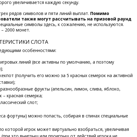
орого увеличивается каждую секунду.
трех рядов символов и пяти линий выплат.
Помимо
ователи также могут рассчитывать на призовой раунд
ециальные символы здесь, к сожалению, не используются.
– 2000 монет.
ТЕРИСТИКИ СЛОТА
следующими особенностями:
 игровых линий (все активны по умолчанию, а поэтому
);
екпот (получить его можно за 5 красных семерок на активной
тавки);
азнообразные фрукты (апельсин, лимон, слива, яблоко,
к – красная семерка;
классический слот;
еса фортуны) можно попасть, собирая в спинах специальные
 по которой игрок может виртуально взобраться, увеличивая
 (при это выигрыш или проигрыш от действий игрока не