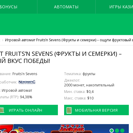
БОНУСЫ
АВТОМАТЫ
ИГРЫ КАЗ
c
Игровой автомат Fruits’n Sevens (Фрукты и семерки) – ощути фруктовый 
FRUITS’N SEVENS (ФРУКТЫ И СЕМЕРКИ) –
Й ВКУС ПОБЕДЫ!
вание:
Fruits'n Sevens
Тематика:
фрукты
Джекпот:
работчик:
2000 монет, накопительный
:
Игровой автомат
Мин. ставка:
$0,4
латы (RTP):
94,38%
Макс. ставка:
$10
ИГРАТЬ ОНЛАЙН
МОБИЛЬНАЯ ВЕРСИЯ