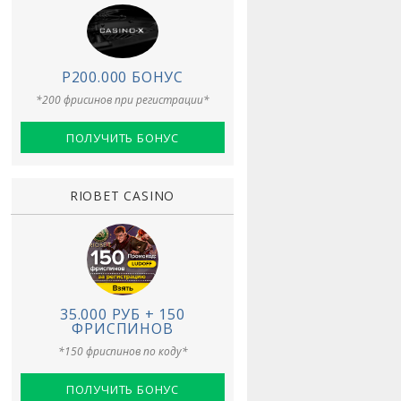
Р200.000 БОНУС
*200 фрисинов при регистрации*
ПОЛУЧИТЬ БОНУС
RIOBET CASINO
35.000 РУБ + 150
ФРИСПИНОВ
*150 фриспинов по коду*
ПОЛУЧИТЬ БОНУС