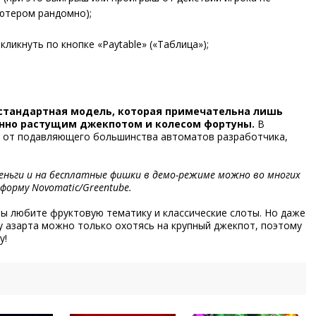
ьютером рандомно);
кликнуть по кнопке «Paytable» («Таблица»);
 стандартная модель, которая примечательна лишь
янно растущим джекпотом и колесом фортуны.
В
я от подавляющего большинства автоматов разработчика,
деньги и на бесплатные фишки в демо-режиме можно во многих
форму Novomatic/Greentube.
вы любите фруктовую тематику и классические слоты. Но даже
ту азарта можно только охотясь на крупный джекпот, поэтому
у!