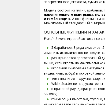
прогрессивного джекпота, сумма кот
Модель состоит из пяти барабанов, 
накопительного выигрыша, польз
и гэмбл опцию.
А вот фриспины и сп
Максимальный стандартный выигрыш 
ОСНОВНЫЕ ФУНКЦИИ И ХАРАК
Fruits’n Sevens игровой автомат со 
5 барабанов, 3 ряда символов, 5
изменить их количество не получится
разыгрывается прогрессивный дж
линии, если играть на максимальные с
игровыми символами выступают р
вишни, киви, арбуз) и основной значо
тематика игры – фрукты, азарт, 
Wild и Scatter не предусмотрены;
в призовой раунд (вращения кол
SG очки;
гэмбл опция имеет вид ступени,
на каждом этапе свой выигрыш вдвое