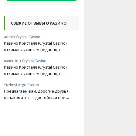
СВЕЖИЕ ОТЗЫВЫ О КАЗИНО
admin
Crystal Casino
Казино Кристалл (Crystal Casino)
открылось совсем недавно, в ...
валентин
Crystal Casino
Казино Кристалл (Crystal Casino)
открылось совсем недавно, в ...
Yuzhnyi
Argo Casino
Предлагаем вам, дорогие друзья,
ознакомиться с достойным пре ...