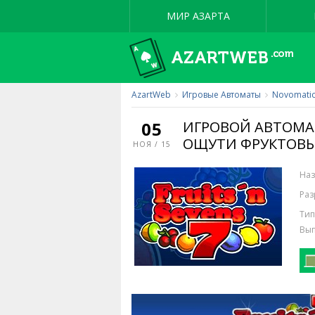
МИР АЗАРТА
AzartWeb
Игровые Автоматы
Novomati
05
ИГРОВОЙ АВТОМАТ 
ОЩУТИ ФРУКТОВЫ
НОЯ / 15
Наз
Раз
Тип
Вып