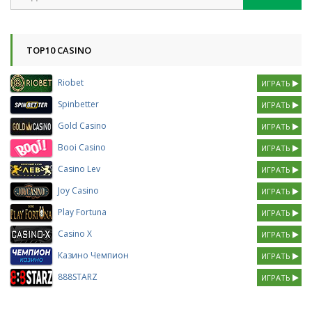
TOP10 CASINO
Riobet
ИГРАТЬ
Spinbetter
ИГРАТЬ
Gold Casino
ИГРАТЬ
Booi Casino
ИГРАТЬ
Casino Lev
ИГРАТЬ
Joy Casino
ИГРАТЬ
Play Fortuna
ИГРАТЬ
Casino X
ИГРАТЬ
Казино Чемпион
ИГРАТЬ
888STARZ
ИГРАТЬ