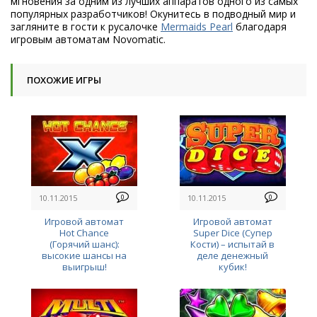
мгновения за одним из лучших аппаратов одного из самых
популярных разработчиков! Окунитесь в подводный мир и
загляните в гости к русалочке
Mermaids Pearl
благодаря
игровым автоматам Novomatic.
ПОХОЖИЕ ИГРЫ
10.11.2015
0
10.11.2015
0
Игровой автомат
Игровой автомат
Hot Chance
Super Dice (Супер
(Горячий шанс):
Кости) – испытай в
высокие шансы на
деле денежный
выигрыш!
кубик!