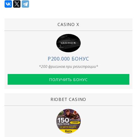
CASINO X
Р200.000 БОНУС
*200 фрисинов при регистрации*
ПОЛУЧИТЬ БОНУС
RIOBET CASINO