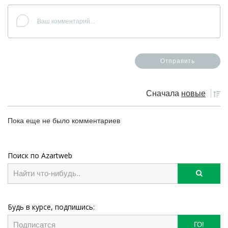
Сначала
новые
Пока еще не было комментариев
Поиск по Azartweb
Будь в курсе, подпишись:
ГО!