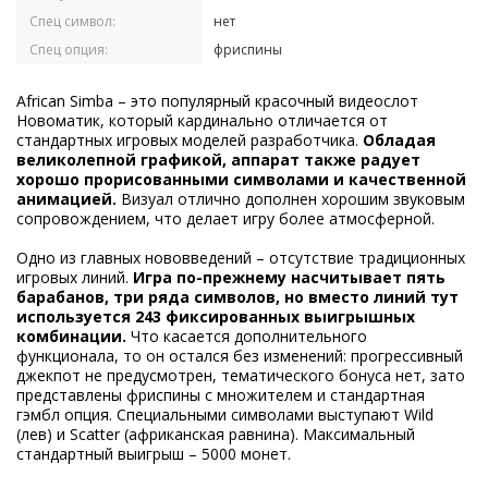
Спец символ:
нет
Спец опция:
фриспины
African Simba – это популярный красочный видеослот
Новоматик, который кардинально отличается от
стандартных игровых моделей разработчика.
Обладая
великолепной графикой, аппарат также радует
хорошо прорисованными символами и качественной
анимацией.
Визуал отлично дополнен хорошим звуковым
сопровождением, что делает игру более атмосферной.
Одно из главных нововведений – отсутствие традиционных
игровых линий.
Игра по-прежнему насчитывает пять
барабанов, три ряда символов, но вместо линий тут
используется 243 фиксированных выигрышных
комбинации.
Что касается дополнительного
функционала, то он остался без изменений: прогрессивный
джекпот не предусмотрен, тематического бонуса нет, зато
представлены фриспины с множителем и стандартная
гэмбл опция. Специальными символами выступают Wild
(лев) и Scatter (африканская равнина). Максимальный
стандартный выигрыш – 5000 монет.