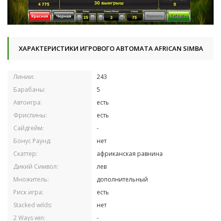
ХАРАКТЕРИСТИКИ ИГРОВОГО АВТОМАТА AFRICAN SIMBA
Линии:
243
Барабаны:
5
Автоигра:
есть
Фриспины:
есть
Сайдгейм:
-
Бонус Раунд:
нет
Скаттер:
африканская равнина
Дикий Символ:
лев
Множитель:
дополнительный
Риск игра:
есть
Stacked wilds:
нет
2 Ways win:
-