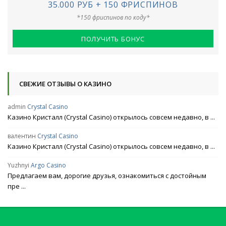
35.000 РУБ + 150 ФРИСПИНОВ
*150 фриспинов по коду*
ПОЛУЧИТЬ БОНУС
СВЕЖИЕ ОТЗЫВЫ О КАЗИНО
admin
Crystal Casino
Казино Кристалл (Crystal Casino) открылось совсем недавно, в ...
валентин
Crystal Casino
Казино Кристалл (Crystal Casino) открылось совсем недавно, в ...
Yuzhnyi
Argo Casino
Предлагаем вам, дорогие друзья, ознакомиться с достойным
пре ...