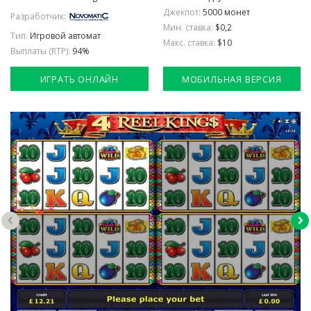
Джекпот:
5000 монет
Разработчик:
Мин. ставка:
$0,2
Тип:
Игровой автомат
Макс. ставка:
$10
Выплаты (RTP):
94%
ИГРАТЬ ОНЛАЙН
МОБИЛЬНАЯ ВЕРСИЯ