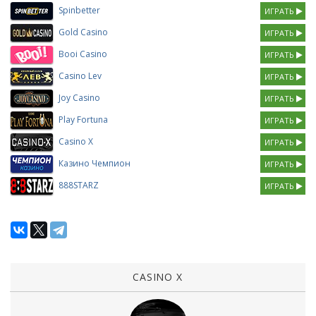
Spinbetter
ИГРАТЬ
Gold Casino
ИГРАТЬ
Booi Casino
ИГРАТЬ
Casino Lev
ИГРАТЬ
Joy Casino
ИГРАТЬ
Play Fortuna
ИГРАТЬ
Casino X
ИГРАТЬ
Казино Чемпион
ИГРАТЬ
888STARZ
ИГРАТЬ
CASINO X