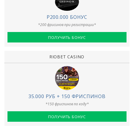
Р200.000 БОНУС
*200 фрисинов при регистрации*
ПОЛУЧИТЬ БОНУС
RIOBET CASINO
35.000 РУБ + 150 ФРИСПИНОВ
*150 фриспинов по коду*
ПОЛУЧИТЬ БОНУС