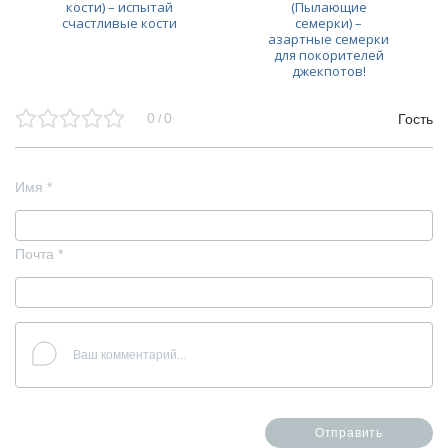
кости) – испытай
(Пылающие
счастливые кости
семерки) –
азартные семерки
для покорителей
джекпотов!
0
0
Гость
/
Имя
*
Почта
*