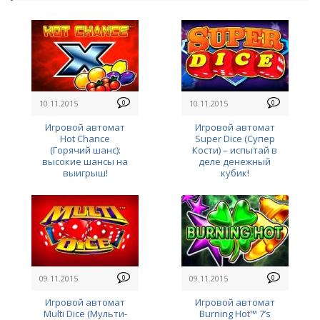
10.11.2015
0
10.11.2015
0
Игровой автомат
Игровой автомат
Hot Chance
Super Dice (Супер
(Горячий шанс):
Кости) – испытай в
высокие шансы на
деле денежный
выигрыш!
кубик!
09.11.2015
0
09.11.2015
0
Игровой автомат
Игровой автомат
Multi Dice (Мульти-
Burning Hot™ 7’s