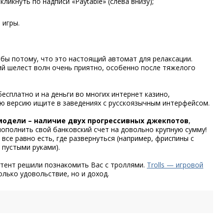
ликнуть по надписи «Paytable» (слева внизу);
 игры.
 бы потому, что это настоящий автомат для релаксации.
 шелест волн очень приятно, особенно после тяжелого
бесплатно и на деньги во многих интернет казино,
ю версию ищите в заведениях с русскоязычным интерфейсом.
модели – наличие двух прогрессивных джекпотов
,
ополнить свой банковский счет на довольно крупную сумму!
 все равно есть, где развернуться (например, фриспины с
 пустыми руками).
тент решили познакомить Вас с троллями.
Trolls — игровой
олько удовольствие, но и доход.