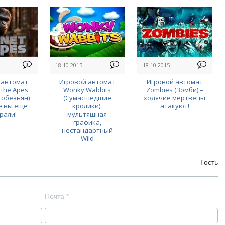
0
18.10.2015
0
18.10.2015
0
 автомат
Игровой автомат
Игровой автомат
 the Apes
Wonky Wabbits
Zombies (Зомби) –
 обезьян)
(Сумасшедшие
ходячие мертвецы
е вы еще
кролики):
атакуют!
рали!
мультяшная
графика,
нестандартный
Wild
Гость
Почта
*