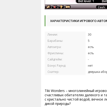
ХАРАКТЕРИСТИКИ ИГРОВОГО АВТОМ
Линии:
30
Барабаны:
5
Автоигра:
есть
Фриспины:
есть
Сайдгейм:
-
Бонус Раунд:
нет
Скаттер:
девушка-або
Tiki Wonders – многолинейный игрово
счастливых обитателях далекого и т
с кристально чистой водой, вечное 
дикой природы?