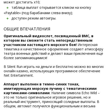
может достигать х10;
таблица выплат открывается кликом на кнопку
«Paytable» (под барабанами слева внизу);
доступен режим автоигры.
ОБЩИЕ ВПЕЧАТЛЕНИЯ
Оригинальный видеослот, посвященный ВМС, в
котором вы сможете стать непосредственным
участником настоящего морского боя!
Интересная
тематика и качественное оформление создают атмосферу
театра военных действий и делают ваши приключения еще
более запоминающимися!
В Silent Run играть на деньги и бесплатно можно во многих
онлайн казино, использующих программное обеспечение
Net Entertainment.
Аппарат выполнен в темно-синих тонах,
имитирующих морскую пучину с тематическими
картинками-символами
. Наличие символа Echo Wild –
это не только оригинальное игровое решение, но и
реальный инструмент, приносящий солидные выплаты. В
общем, автомат получился функциональным и весьма