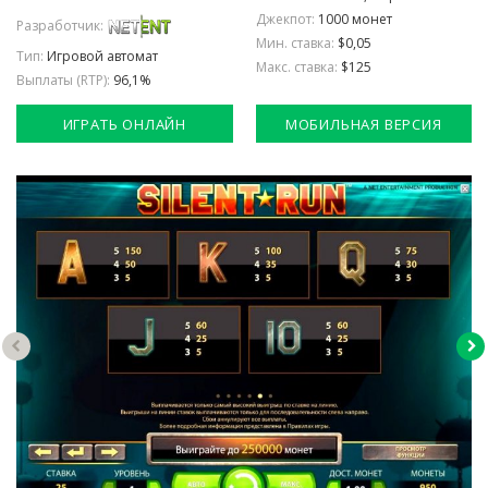
Джекпот:
1000 монет
Разработчик:
Мин. ставка:
$0,05
Тип:
Игровой автомат
Макс. ставка:
$125
Выплаты (RTP):
96,1%
ИГРАТЬ ОНЛАЙН
МОБИЛЬНАЯ ВЕРСИЯ