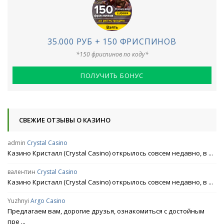
35.000 РУБ + 150 ФРИСПИНОВ
*150 фриспинов по коду*
ПОЛУЧИТЬ БОНУС
СВЕЖИЕ ОТЗЫВЫ О КАЗИНО
admin
Crystal Casino
Казино Кристалл (Crystal Casino) открылось совсем недавно, в ...
валентин
Crystal Casino
Казино Кристалл (Crystal Casino) открылось совсем недавно, в ...
Yuzhnyi
Argo Casino
Предлагаем вам, дорогие друзья, ознакомиться с достойным
пре ...