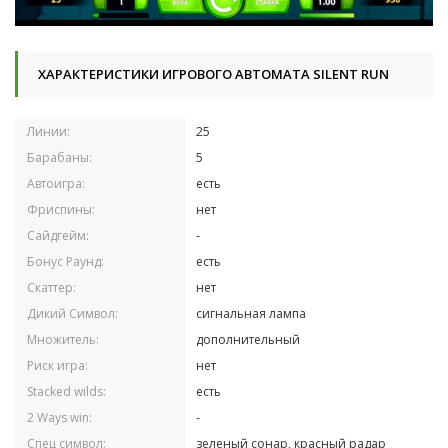
ХАРАКТЕРИСТИКИ ИГРОВОГО АВТОМАТА SILENT RUN
Линии:
25
Барабаны:
5
Автоигра:
есть
Фриспины:
нет
Сайдгейм:
-
Бонус Раунд:
есть
Скаттер:
нет
Дикий Символ:
сигнальная лампа
Множитель:
дополнительный
Риск игра:
нет
Stacked wilds:
есть
2 Ways win:
-
Спец символ:
зеленый сонар, красный радар