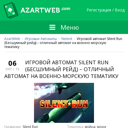
Регистрация / Вход
Меню
AzartWeb
Игровые Автоматы
Netent
Игровой автомат Silent Run
(Бесшумный рейд) – отличный автомат на военно-морскую
тематику
06
ИГРОВОЙ АВТОМАТ SILENT RUN
(БЕСШУМНЫЙ РЕЙД) – ОТЛИЧНЫЙ
ОКТ / 15
АВТОМАТ НА ВОЕННО-МОРСКУЮ ТЕМАТИКУ
Название:
Silent Run
Тематика:
война, море