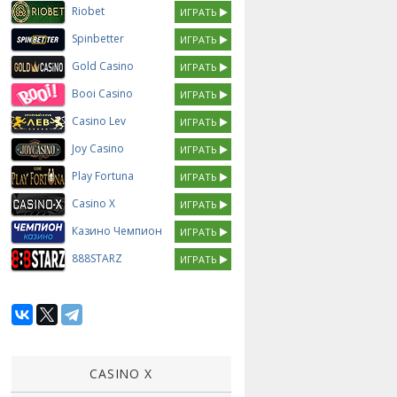
Riobet
ИГРАТЬ
Spinbetter
ИГРАТЬ
Gold Casino
ИГРАТЬ
Booi Casino
ИГРАТЬ
Casino Lev
ИГРАТЬ
Joy Casino
ИГРАТЬ
Play Fortuna
ИГРАТЬ
Casino X
ИГРАТЬ
Казино Чемпион
ИГРАТЬ
888STARZ
ИГРАТЬ
CASINO X