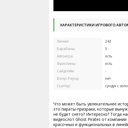
ХАРАКТЕРИСТИКИ ИГРОВОГО АВТО
Линии:
243
Барабаны:
5
Автоигра:
есть
Фриспины:
есть
Сайдгейм:
-
Бонус Раунд:
нет
Скаттер:
сундук с зол
Что может быть увлекательнее истор
это пираты-призраки, которые вынужд
не будет снято? Интересно? Тогда н
видеослот Ghost Pirates от компании 
красочных и функциональных в линейк