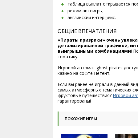
таблица выплат открывается посл
режим автоигры;
английский интерфейс.
ОБЩИЕ ВПЕЧАТЛЕНИЯ
«Пираты призраки» очень увлека
детализированной графикой, ин
выигрышными комбинациями
! П
тематику.
Игровой автомат ghost pirates досту
казино на софте Нетент.
Если вы ранее не играли в данный ви
самых атмосферных тематических сло
фруктовые путешествия?
Игровой ав
гарантированы!
ПОХОЖИЕ ИГРЫ