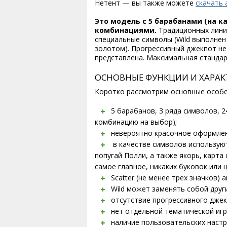
Нетент — вы также можете
скачать 
Это модель с 5 барабанами (на 
комбинациями.
Традиционных линий
специальные символы (Wild выполнен в
золотом). Прогрессивный джекпот не
представлена. Максимальная стандар
ОСНОВНЫЕ ФУНКЦИИ И ХАРАК
Коротко рассмотрим основные особен
5 барабанов, 3 ряда символов, 2
комбинацию на выбор);
невероятно красочное оформлен
в качестве символов использую
попугай Полли, а также якорь, карта
самое главное, никаких буковок или ц
Scatter (не менее трех значков) 
Wild может заменять собой друг
отсутствие прогрессивного джек
нет отдельной тематической игр
наличие пользовательских настр