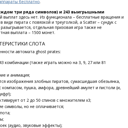
аппараты бесплатно
.
каждом три ряда символов) и 243 выигрышными
 выплат здесь нет. Из функционала – бесплатные вращения и
 виде пирата с повязкой и треуголкой, а Scatter – сундук с
 разыгрывается, отдельная призовая игра также не
тная выплата – 1500 монет.
ТЕРИСТИКИ СЛОТА
ности автомата ghost pirates:
43 комбинации (также играть можно на 3, 9, 27 или 81
ие и анимация;
тся изображения злобных пиратов, сумасшедшая обезьянка,
 с компасом, пушка, амфора, древнейший амулет и пистоли (и,
ифр!);
активирует от 2 до 50 спинов с множителем х3;
ие символы, но не оплачивается;
пота;
ы;
оек (аудио, звуковые эффекты);