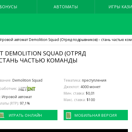
БОНУСЫ
АВТОМАТЫ
ИГРЫ КАЗ
гровой автомат Demolition Squad (Отряд подрывников) – стань частью к
 DEMOLITION SQUAD (ОТРЯД
 СТАНЬ ЧАСТЬЮ КОМАНДЫ
вание:
Demolition Squad
Тематика:
преступления
Джекпот:
4000 монет
работчик:
Мин. ставка:
$0,01
:
Игровой автомат
Макс. ставка:
$100
латы (RTP):
97,1%
ИГРАТЬ ОНЛАЙН
МОБИЛЬНАЯ ВЕРСИЯ