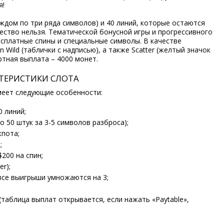
я!
ждом по три ряда символов) и 40 линий, которые остаются
ество нельзя. Тематической бонусной игры и прогрессивного
есплатные спины и специальные символы. В качестве
n Wild (таблички с надписью), а также Scatter (желтый значок
ртная выплата – 4000 монет.
ТЕРИСТИКИ СЛОТА
меет следующие особенности:
0 линий;
о 50 штук за 3-5 символов разброса);
кпота;
;
200 на спин;
er);
все выигрыши умножаются на 3;
(таблица выплат открывается, если нажать «Paytable»,