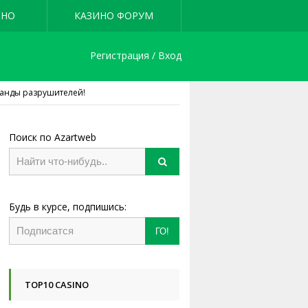
ИНО
КАЗИНО ФОРУМ
Регистрация / Вход
оманды разрушителей!
Поиск по Azartweb
Будь в курсе, подпишись:
ГО!
TOP10 CASINO