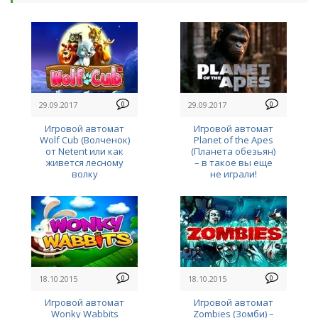
29.09.2017
0
29.09.2017
0
Игровой автомат
Игровой автомат
Wolf Cub (Волченок)
Planet of the Apes
от Netent или как
(Планета обезьян)
живется лесному
– в такое вы еще
волку
не играли!
18.10.2015
0
18.10.2015
0
Игровой автомат
Игровой автомат
Wonky Wabbits
Zombies (Зомби) –