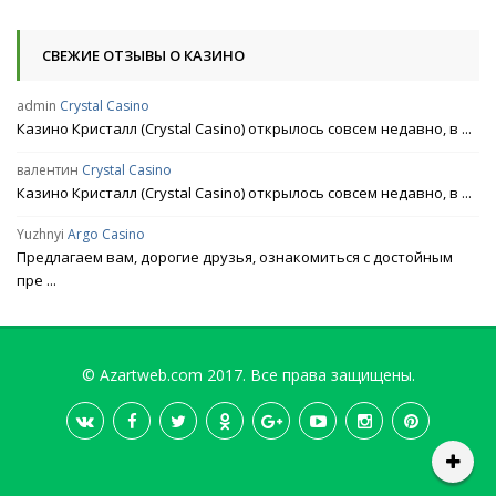
СВЕЖИЕ ОТЗЫВЫ О КАЗИНО
admin
Crystal Casino
Казино Кристалл (Crystal Casino) открылось совсем недавно, в ...
валентин
Crystal Casino
Казино Кристалл (Crystal Casino) открылось совсем недавно, в ...
Yuzhnyi
Argo Casino
Предлагаем вам, дорогие друзья, ознакомиться с достойным
пре ...
© Azartweb.com 2017. Все права защищены.