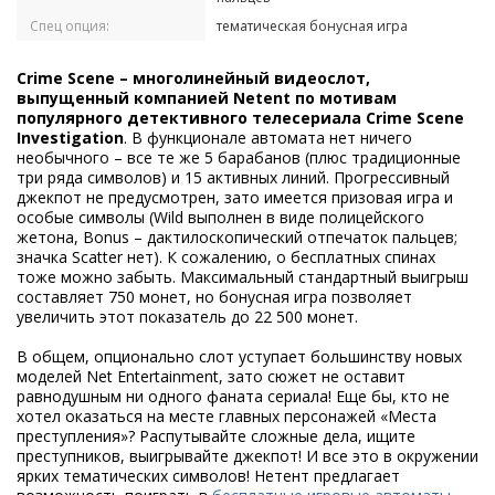
Спец опция:
тематическая бонусная игра
Crime Scene – многолинейный видеослот,
выпущенный компанией Netent по мотивам
популярного детективного телесериала Crime Scene
Investigation
. В функционале автомата нет ничего
необычного – все те же 5 барабанов (плюс традиционные
три ряда символов) и 15 активных линий. Прогрессивный
джекпот не предусмотрен, зато имеется призовая игра и
особые символы (Wild выполнен в виде полицейского
жетона, Bonus – дактилоскопический отпечаток пальцев;
значка Scatter нет). К сожалению, о бесплатных спинах
тоже можно забыть. Максимальный стандартный выигрыш
составляет 750 монет, но бонусная игра позволяет
увеличить этот показатель до 22 500 монет.
В общем, опционально слот уступает большинству новых
моделей Net Entertainment, зато сюжет не оставит
равнодушным ни одного фаната сериала! Еще бы, кто не
хотел оказаться на месте главных персонажей «Места
преступления»? Распутывайте сложные дела, ищите
преступников, выигрывайте джекпот! И все это в окружении
ярких тематических символов! Нетент предлагает