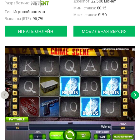
Джекпот:
22 500 монет
Разработчик:
Мин. ставка:
€0.15
Тип:
Игровой автомат
Макс. ставка:
€150
Выплаты (RTP):
96,7%
ИГРАТЬ ОНЛАЙН
МОБИЛЬНАЯ ВЕРСИЯ