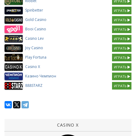
Riobet
ИГРАТЬ
Spinbetter
ИГРАТЬ
Gold Casino
ИГРАТЬ
Booi Casino
ИГРАТЬ
Casino Lev
ИГРАТЬ
Joy Casino
ИГРАТЬ
Play Fortuna
ИГРАТЬ
Casino X
ИГРАТЬ
Казино Чемпион
ИГРАТЬ
888STARZ
ИГРАТЬ
CASINO X