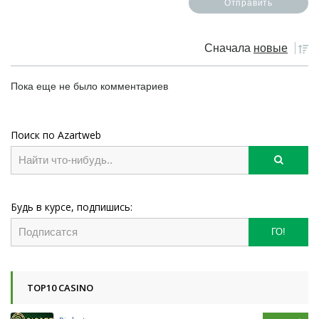
Сначала
новые
Пока еще не было комментариев
Поиск по Azartweb
Будь в курсе, подпишись:
ГО!
TOP10 CASINO