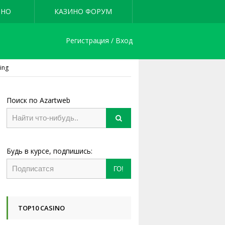
ИНО
КАЗИНО ФОРУМ
Регистрация / Вход
ing
Поиск по Azartweb
Будь в курсе, подпишись:
ГО!
TOP10 CASINO