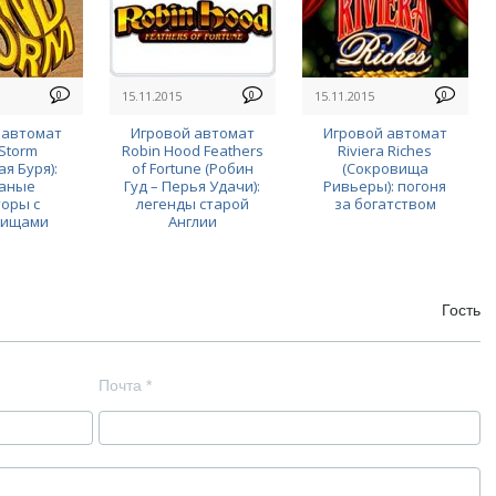
0
15.11.2015
0
15.11.2015
0
 автомат
Игровой автомат
Игровой автомат
Storm
Robin Hood Feathers
Riviera Riches
я Буря):
of Fortune (Робин
(Сокровища
аные
Гуд – Перья Удачи):
Ривьеры): погоня
оры с
легенды старой
за богатством
вищами
Англии
Гость
Почта
*