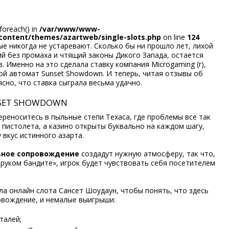
 foreach() in
/var/www/www-
ontent/themes/azartweb/single-slots.php
on line
124
ые никогда не устаревают. Сколько бы ни прошло лет, лихой
й без промаха и чтящий законы Дикого Запада, остается
 Именно на это сделала ставку компания Microgaming (r),
ой автомат Sunset Showdown. И теперь, читая отзывы об
сно, что ставка сыграла весьма удачно.
SET SHOWDOWN
ереноситесь в пыльные степи Техаса, где проблемы все так
пистолета, а казино открыты буквально на каждом шагу,
вкус истинного азарта.
ьное сопровождение
создадут нужную атмосферу, так что,
оруком бандите», игрок будет чувствовать себя посетителем
ла онлайн слота Сансет Шоудаун, чтобы понять, что здесь
овождение, и немалые выигрыши:
талей;