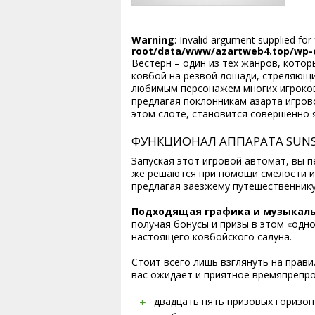
Warning
: Invalid argument supplied for
root/data/www/azartweb4.top/wp-c
Вестерн – один из тех жанров, котор
ковбой на резвой лошади, стреляющи
любимым персонажем многих игроков.
предлагая поклонникам азарта игров
этом слоте, становится совершенно я
ФУНКЦИОНАЛ АППАРАТА SUN
Запуская этот игровой автомат, вы п
же решаются при помощи смелости и 
предлагая заезжему путешественнику 
Подходящая графика и музыкал
получая бонусы и призы в этом «одн
настоящего ковбойского салуна.
Стоит всего лишь взглянуть на прави
вас ожидает и приятное времяпрепр
двадцать пять призовых горизон