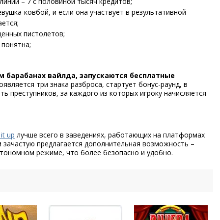
инии – 7 с половиной тысяч кредитов;
вушка-ковбой, и если она участвует в результативной
ется;
щенных пистолетов;
 понятна;
м барабанах вайлда, запускаются бесплатные
оявляется три знака разброса, стартует бонус-раунд, в
ь преступников, за каждого из которых игроку начисляется
it up
лучше всего в заведениях, работающих на платформах
м зачастую предлагается дополнительная возможность –
автономном режиме, что более безопасно и удобно.