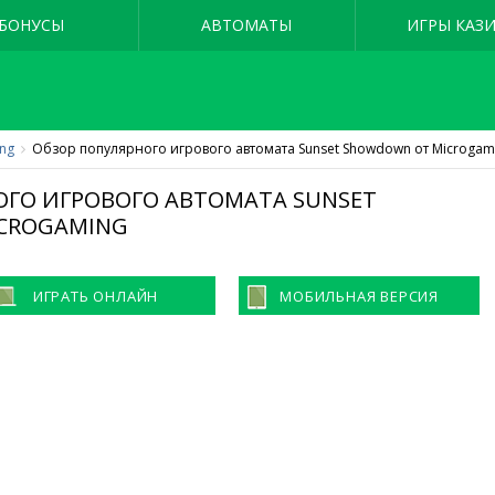
БОНУСЫ
АВТОМАТЫ
ИГРЫ КАЗ
ng
Обзор популярного игрового автомата Sunset Showdown от Microgam
ОГО ИГРОВОГО АВТОМАТА SUNSET
CROGAMING
ИГРАТЬ ОНЛАЙН
МОБИЛЬНАЯ ВЕРСИЯ