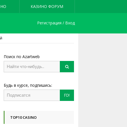
ИНО
КАЗИНО ФОРУМ
Регистрация / Вход
ий
Поиск по Azartweb
Будь в курсе, подпишись:
ГО!
TOP10 CASINO