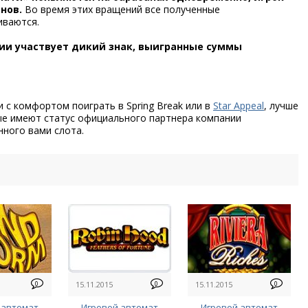
инов.
Во время этих вращений все полученные
иваются.
ии участвует дикий знак, выигранные суммы
 с комфортом поиграть в Spring Break или в
Star Appeal
, лучше
ые имеют статус официального партнера компании
ного вами слота.
0
15.11.2015
0
15.11.2015
0
 автомат
Игровой автомат
Игровой автомат