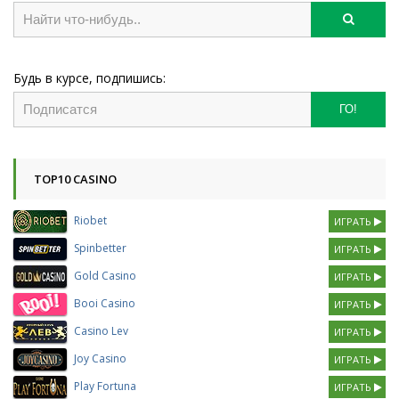
Будь в курсе, подпишись:
ГО!
TOP10 CASINO
Riobet
ИГРАТЬ
Spinbetter
ИГРАТЬ
Gold Casino
ИГРАТЬ
Booi Casino
ИГРАТЬ
Casino Lev
ИГРАТЬ
Joy Casino
ИГРАТЬ
Play Fortuna
ИГРАТЬ