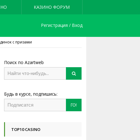
ИНО
КАЗИНО ФОРУМ
Регистрация / Вход
единок с призами
Поиск по Azartweb
Будь в курсе, подпишись:
ГО!
TOP10 CASINO