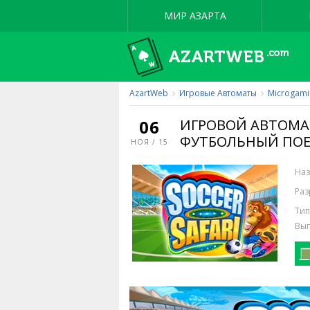
МИР АЗАРТА
AzartWeb
Игровые Автоматы
Microgami
06
ИГРОВОЙ АВТОМАТ
ФУТБОЛЬНЫЙ ПОЕ
НОЯ / 15
Наз
Раз
Тип
Вып