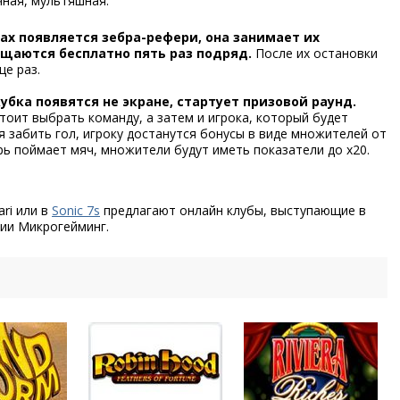
чная, мультяшная.
ах появляется зебра-рефери, она занимает их
ащаются бесплатно пять раз подряд.
После их остановки
е раз.
убка появятся не экране, стартует призовой раунд.
тоит выбрать команду, а затем и игрока, который будет
я забить гол, игроку достанутся бонусы в виде множителей от
тарь поймает мяч, множители будут иметь показатели до х20.
ari или в
Sonic 7s
предлагают онлайн клубы, выступающие в
ии Микрогейминг.