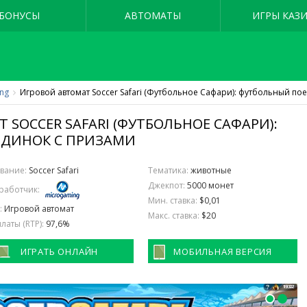
БОНУСЫ
АВТОМАТЫ
ИГРЫ КАЗ
ng
Игровой автомат Soccer Safari (Футбольное Сафари): футбольный по
 SOCCER SAFARI (ФУТБОЛЬНОЕ САФАРИ):
ДИНОК С ПРИЗАМИ
вание:
Soccer Safari
Тематика:
животные
Джекпот:
5000 монет
работчик:
Мин. ставка:
$0,01
:
Игровой автомат
Макс. ставка:
$20
латы (RTP):
97,6%
ИГРАТЬ ОНЛАЙН
МОБИЛЬНАЯ ВЕРСИЯ