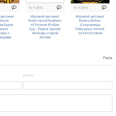
0
15.11.2015
0
15.11.2015
0
 автомат
Игровой автомат
Игровой автомат
Storm
Robin Hood Feathers
Riviera Riches
я Буря):
of Fortune (Робин
(Сокровища
аные
Гуд – Перья Удачи):
Ривьеры): погоня
оры с
легенды старой
за богатством
вищами
Англии
Гость
Почта
*