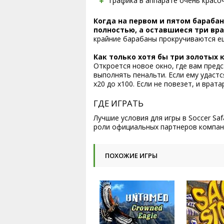
графика в аппарате очень красо
Когда на первом и пятом барабан
полностью, а оставшиеся три вр
крайние барабаны прокручиваются ещ
Как только хотя бы три золотых к
Откроется новое окно, где вам предс
выполнять пенальти. Если ему удастс
х20 до х100. Если не повезет, и вра
ГДЕ ИГРАТЬ
Лучшие условия для игры в Soccer Saf
роли официальных партнеров компан
ПОХОЖИЕ ИГРЫ