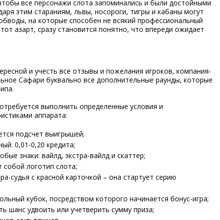
 чтобы все персонажи слота запоминались и были достойными
аря этим стараниям, львы, носороги, тигры и кабаны могут
обводы, на которые способен не всякий профессиональный
этот азарт, сразу становится понятно, что впереди ожидает
ересной и учесть все отзывы и пожелания игроков, компания-
льное Сафари буквально все дополнительные раунды, которые
ипа.
 потребуется выполнить определенные условия и
истиками аппарата:
ется подсчет выигрышей;
й: 0,01-0,20 кредита;
бые знаки: вайлд, экстра-вайлд и скаттер;
т собой логотип слота;
ра-судья с красной карточкой – она стартует серию
ольный кубок, посредством которого начинается бонус-игра;
ть шанс удвоить или учетверить сумму приза;