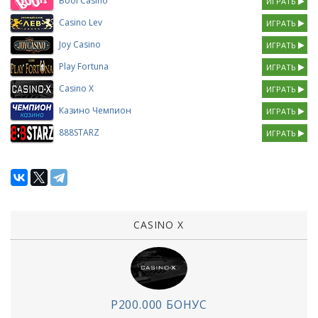
Booi Casino
ИГРАТЬ
Casino Lev
ИГРАТЬ
Joy Casino
ИГРАТЬ
Play Fortuna
ИГРАТЬ
Casino X
ИГРАТЬ
Казино Чемпион
ИГРАТЬ
888STARZ
ИГРАТЬ
CASINO X
Р200.000 БОНУС