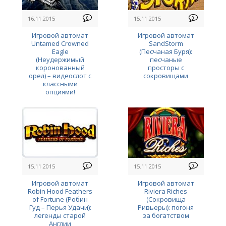
16.11.2015
0
15.11.2015
0
Игровой автомат
Игровой автомат
Untamed Crowned
SandStorm
Eagle
(Песчаная Буря):
(Неудержимый
песчаные
коронованный
просторы с
орел) – видеослот с
сокровищами
классными
опциями!
15.11.2015
0
15.11.2015
0
Игровой автомат
Игровой автомат
Robin Hood Feathers
Riviera Riches
of Fortune (Робин
(Сокровища
Гуд – Перья Удачи):
Ривьеры): погоня
легенды старой
за богатством
Англии