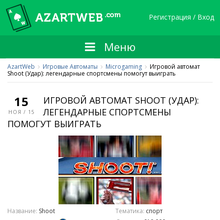
Регистрация / Вход
Меню
AzartWeb
Игровые Автоматы
Microgaming
Игровой автомат
Shoot (Удар): легендарные спортсмены помогут выиграть
15
ИГРОВОЙ АВТОМАТ SHOOT (УДАР):
ЛЕГЕНДАРНЫЕ СПОРТСМЕНЫ
НОЯ / 15
ПОМОГУТ ВЫИГРАТЬ
Название:
Shoot
Тематика:
спорт