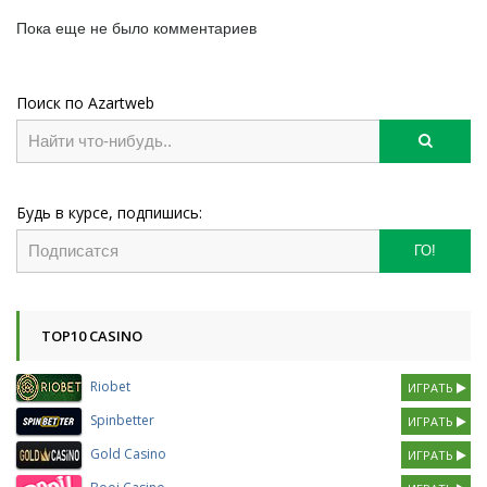
Пока еще не было комментариев
Поиск по Azartweb
Будь в курсе, подпишись:
ГО!
TOP10 CASINO
Riobet
ИГРАТЬ
Spinbetter
ИГРАТЬ
Gold Casino
ИГРАТЬ