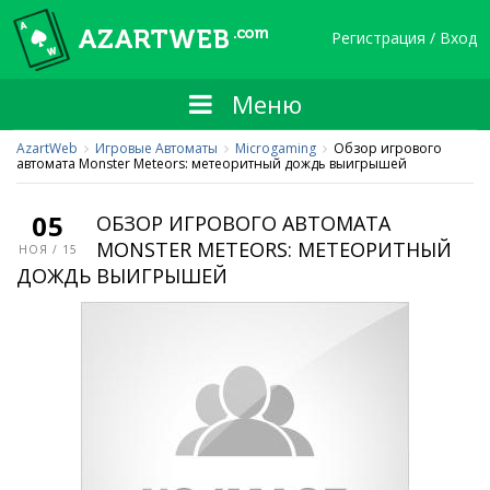
Регистрация / Вход
Меню
AzartWeb
Игровые Автоматы
Microgaming
Обзор игрового
автомата Monster Meteors: метеоритный дождь выигрышей
05
ОБЗОР ИГРОВОГО АВТОМАТА
MONSTER METEORS: МЕТЕОРИТНЫЙ
НОЯ / 15
ДОЖДЬ ВЫИГРЫШЕЙ