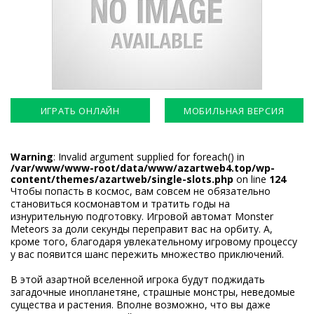
ИГРАТЬ ОНЛАЙН
МОБИЛЬНАЯ ВЕРСИЯ
Warning
: Invalid argument supplied for foreach() in
/var/www/www-root/data/www/azartweb4.top/wp-
content/themes/azartweb/single-slots.php
on line
124
Чтобы попасть в космос, вам совсем не обязательно
становиться космонавтом и тратить годы на
изнурительную подготовку. Игровой автомат Monster
Meteors за доли секунды переправит вас на орбиту. А,
кроме того, благодаря увлекательному игровому процессу
у вас появится шанс пережить множество приключений.
В этой азартной вселенной игрока будут поджидать
загадочные инопланетяне, страшные монстры, неведомые
существа и растения. Вполне возможно, что вы даже