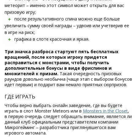
метеорит – именно этот символ может открыть для вас
призовую игру;
после результативного спина можно еще больше
увеличить сумму своей награды – удвоив или учетверив ее
в игре на риск;
графика в слоте красочная и яркая.
Три значка разброса стартуют пять бесплатных
вращений, после которых игроку придется
расправиться с монстрами, чтобы получить
дополнительные бонусы в виде фриспинов и
множителей к призам.
Такая очередность призовых
раундов довольно необычна (чаще этап с выбором бонусов
идет первым) и подарит вам немало приятных сюрпризов.
ГДЕ ИГРАТЬ
Чтобы верно выбрать онлайн заведение, где вы будете
играть в слот Monster Meteors или в
Monsters in the Closet
,
в первую очередь следует обращать внимание, является ли
данный клуб официальным представителем компании
Микрогейминг – разработчика приглянувшегося вам
игрового автомата.