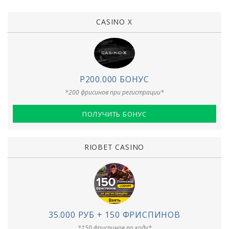
CASINO X
Р200.000 БОНУС
*200 фрисинов при регистрации*
ПОЛУЧИТЬ БОНУС
RIOBET CASINO
35.000 РУБ + 150 ФРИСПИНОВ
*150 фриспинов по коду*