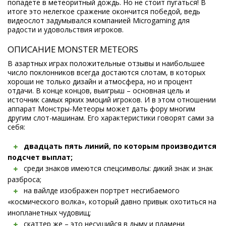
попадете в метеоритный дождь. Но не стоит пугаться! В
итоге это нелегкое сражение окончится победой, ведь
видеослот задумывался компанией Microgaming для
радости и удовольствия игроков.
ОПИСАНИЕ MONSTER METEORS
В азартных играх положительные отзывы и наибольшее
число поклонников всегда достаются слотам, в которых
хороши не только дизайн и атмосфера, но и процент
отдачи. В конце концов, выигрыш – основная цель и
источник самых ярких эмоций игроков. И в этом отношении
аппарат Монстры-Метеоры может дать фору многим
другим слот-машинам. Его характеристики говорят сами за
себя:
двадцать пять линий, по которым производится
подсчет выплат;
среди знаков имеются спецсимволы: дикий знак и знак
разброса;
на вайлде изображен портрет несгибаемого
«космического волка», который давно привык охотиться на
инопланетных чудовищ;
скаттер же – это несущийся в дыму и пламени