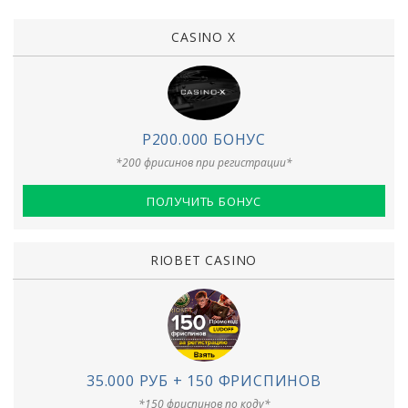
CASINO X
Р200.000 БОНУС
*200 фрисинов при регистрации*
ПОЛУЧИТЬ БОНУС
RIOBET CASINO
35.000 РУБ + 150 ФРИСПИНОВ
*150 фриспинов по коду*