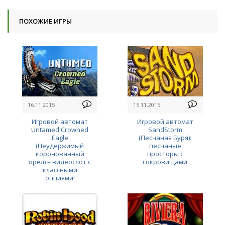
ПОХОЖИЕ ИГРЫ
16.11.2015
0
15.11.2015
0
Игровой автомат
Игровой автомат
Untamed Crowned
SandStorm
Eagle
(Песчаная Буря):
(Неудержимый
песчаные
коронованный
просторы с
орел) – видеослот с
сокровищами
классными
опциями!