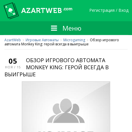
Регистрация / Вход
Меню
AzartWeb
Игровые Автоматы
Microgaming
Обзор игрового
автомата Monkey King: герой всегда в выигрыше
05
ОБЗОР ИГРОВОГО АВТОМАТА
MONKEY KING: ГЕРОЙ ВСЕГДА В
НОЯ / 15
ВЫИГРЫШЕ