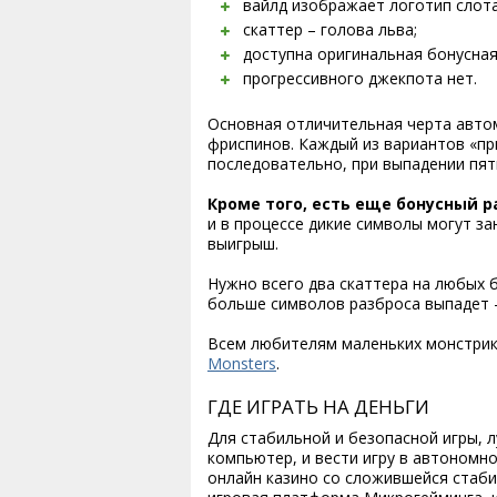
вайлд изображает логотип слота
скаттер – голова льва;
доступна оригинальная бонусная
прогрессивного джекпота нет.
Основная отличительная черта авто
фриспинов. Каждый из вариантов «пр
последовательно, при выпадении пят
Кроме того, есть еще бонусный 
и в процессе дикие символы могут за
выигрыш.
Нужно всего два скаттера на любых 
больше символов разброса выпадет 
Всем любителям маленьких монстри
Monsters
.
ГДЕ ИГРАТЬ НА ДЕНЬГИ
Для стабильной и безопасной игры, 
компьютер, и вести игру в автоном
онлайн казино со сложившейся стаби