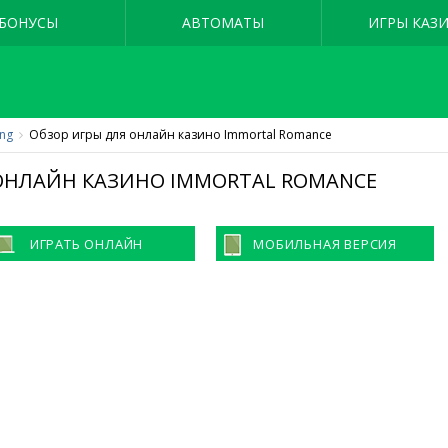
БОНУСЫ
АВТОМАТЫ
ИГРЫ КАЗ
ng
Обзор игры для онлайн казино Immortal Romance
 ОНЛАЙН КАЗИНО IMMORTAL ROMANCE
ИГРАТЬ ОНЛАЙН
МОБИЛЬНАЯ ВЕРСИЯ