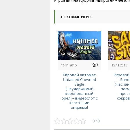
игровая платформа Микрогейминга, и
ПОХОЖИЕ ИГРЫ
16.11.2015
0
15.11.2015
Игровой автомат
Игровой
Untamed Crowned
Sand
Eagle
(Песчана
(Неудержимый
песч
коронованный
прост
орел) – видеослот с
сокро
классными
опциями!
0
0
/