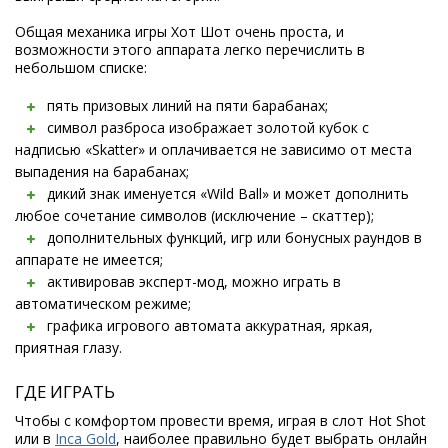
Общая механика игры Хот Шот очень проста, и
возможности этого аппарата легко перечислить в
небольшом списке:
пять призовых линий на пяти барабанах;
символ разброса изображает золотой кубок с
надписью «Skatter» и оплачивается не зависимо от места
выпадения на барабанах;
дикий знак именуется «Wild Ball» и может дополнить
любое сочетание символов (исключение – скаттер);
дополнительных функций, игр или бонусных раундов в
аппарате не имеется;
активировав эксперт-мод, можно играть в
автоматическом режиме;
графика игрового автомата аккуратная, яркая,
приятная глазу.
ГДЕ ИГРАТЬ
Чтобы с комфортом провести время, играя в слот Hot Shot
или в
Inca Gold
, наиболее правильно будет выбрать онлайн