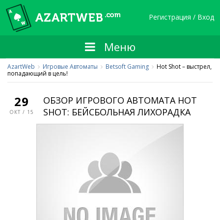
Регистрация / Вход
Меню
AzartWeb
Игровые Автоматы
Betsoft Gaming
Hot Shot – выстрел,
попадающий в цель!
29
ОБЗОР ИГРОВОГО АВТОМАТА HOT
SHOT: БЕЙСБОЛЬНАЯ ЛИХОРАДКА
ОКТ / 15