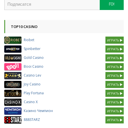
ГО!
TOP10 CASINO
Riobet
ИГРАТЬ
Spinbetter
ИГРАТЬ
Gold Casino
ИГРАТЬ
Booi Casino
ИГРАТЬ
Casino Lev
ИГРАТЬ
Joy Casino
ИГРАТЬ
Play Fortuna
ИГРАТЬ
Casino X
ИГРАТЬ
Казино Чемпион
ИГРАТЬ
888STARZ
ИГРАТЬ