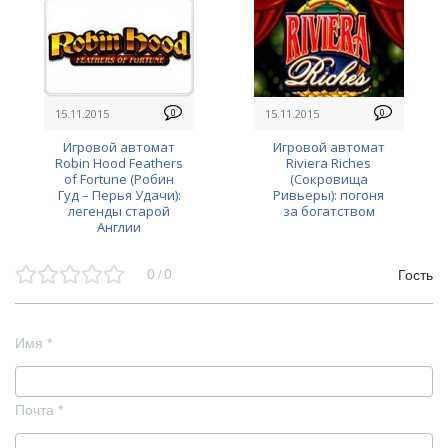
15.11.2015
0
15.11.2015
0
Игровой автомат
Игровой автомат
Robin Hood Feathers
Riviera Riches
of Fortune (Робин
(Сокровища
Гуд – Перья Удачи):
Ривьеры): погоня
легенды старой
за богатством
Англии
0
0
Гость
/
Имя
*
Почта
*