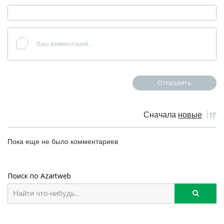
Сначала
новые
Пока еще не было комментариев
Поиск по Azartweb