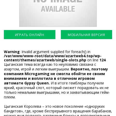
ИГРАТЬ ОНЛАЙН
МОБИЛЬНАЯ ВЕРСИЯ
Warning
: Invalid argument supplied for foreach() in
/var/www/www-root/data/www/azartweb4.top/wp-
content/themes/azartweb/single-slots.php
on line
124
Цыганская тема всегда как-то неуловимо связана с
азартом, игрой и легким выигрышем.
Вероятно, поэтому
компания Microgaming не смогла обойти ее своим
вниманием и воплотила в отличном игровом
автомате Gypsy Queen.
И в итоге гемблеры получили
яркий, красочный слот, который сможет порадовать их не
только немалыми выигрышами, но и захватывающим гейм-
плеем.
Цыганская Королева – это новое поколение «одноруких
бандитов», где, кроме беспрерывного вращения барабанов,
можно еще получить различные бонусы и дополнительные