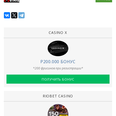
CASINO X
Р200.000 БОНУС
*200 фрисинов при регистрации*
ПОЛУЧИТЬ БОНУС
RIOBET CASINO