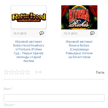
15.11.2015
0
15.11.2015
0
Игровой автомат
Игровой автомат
Robin Hood Feathers
Riviera Riches
of Fortune (Робин
(Сокровища
Гуд – Перья Удачи):
Ривьеры): погоня
легенды старой
за богатством
Англии
0
0
Гость
/
Имя
*
Почта
*