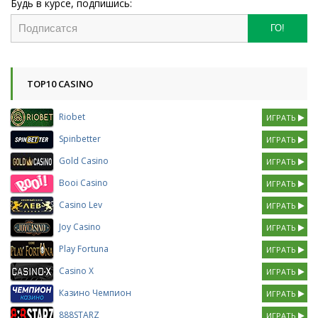
Будь в курсе, подпишись:
ГО!
TOP10 CASINO
Riobet
ИГРАТЬ
Spinbetter
ИГРАТЬ
Gold Casino
ИГРАТЬ
Booi Casino
ИГРАТЬ
Casino Lev
ИГРАТЬ
Joy Casino
ИГРАТЬ
Play Fortuna
ИГРАТЬ
Casino X
ИГРАТЬ
Казино Чемпион
ИГРАТЬ
888STARZ
ИГРАТЬ