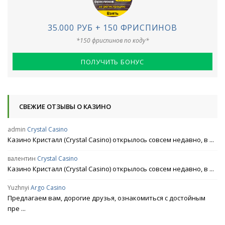
35.000 РУБ + 150 ФРИСПИНОВ
*150 фриспинов по коду*
ПОЛУЧИТЬ БОНУС
СВЕЖИЕ ОТЗЫВЫ О КАЗИНО
admin
Crystal Casino
Казино Кристалл (Crystal Casino) открылось совсем недавно, в ...
валентин
Crystal Casino
Казино Кристалл (Crystal Casino) открылось совсем недавно, в ...
Yuzhnyi
Argo Casino
Предлагаем вам, дорогие друзья, ознакомиться с достойным
пре ...