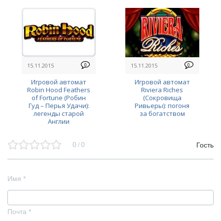
15.11.2015
0
15.11.2015
0
Игровой автомат
Игровой автомат
Robin Hood Feathers
Riviera Riches
of Fortune (Робин
(Сокровища
Гуд – Перья Удачи):
Ривьеры): погоня
легенды старой
за богатством
Англии
0
0
Гость
/
Имя
*
Почта
*