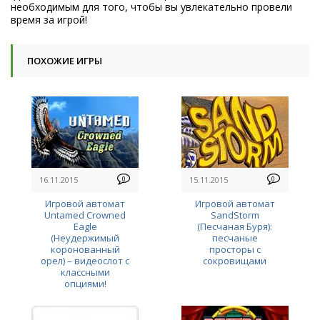
необходимым для того, чтобы вы увлекательно провели
время за игрой!
ПОХОЖИЕ ИГРЫ
16.11.2015
0
15.11.2015
0
Игровой автомат
Игровой автомат
Untamed Crowned
SandStorm
Eagle
(Песчаная Буря):
(Неудержимый
песчаные
коронованный
просторы с
орел) – видеослот с
сокровищами
классными
опциями!