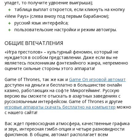
упадет, то получите удвоение выигрыша);
таблица выплат откроется, если кликнуть на кнопку
«View Pays» (слева внизу под первым барабаном);
русский язык интерфейса;
пользовательские настройки и режим автоигры.
ОБЩИЕ ВПЕЧАТЛЕНИЯ
«Игра престолов» – культурный феномен, который не
нуждается в особом представлении. Даже если вы не
являетесь поклонникам фэнтезийного жанра, непременно
оцените сильные стороны этого аппарата!
Game of Thrones, так же как и
Game On игровой автомат
доступен на деньги и бесплатно в большинстве онлайн
казино, работающих на софте Микрогейминг. Русскую
версию вы сможете отыскать в азартных заведениях с
русскоязычным интерфейсом. Game of Thrones и другие
игровые аппараты скачать бесплатно на компьютер
можно
с нашего сайта!
Вас ждет превосходная атмосфера, качественные графика
и звук, интересная гэмбл-опция и четыре разновидности
фриспинов. В общем, автомат располагает всем