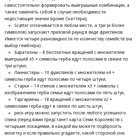
самостоятельно формировать выигрышные комбинации, а
также заменять собой в случае необходимости
недостающие значки (кроме Скаттера);
Scatter оплачивается в любом месте, а три (и более
символов) запускают призовой раунд в виде фриспинов.
Имеется четыре разновидности по количеству семейств (на
выбор гемблера):
Баратеоны – 8 бесплатных вращений с множителем
выигрышей х5 + символы герба идут полосами в связке по
три штуки;
Ланнистеры – 10 фриспинов с множителем х4 +
символы герба идут полосами по четыре штуки;
Старки – 14 спинов с множителем х3 + символы с
изображением герба семьи идут полосами по пять штук;
Таргариены – 18 вращений с множителем х2 +
символами герба идут в связке по шесть штук;
риск-игру можно запустить после любого успешного
спина (перед вами предстанет карта Семи Королевств с
четырьмя локациями, в каждой вы можете подбросить
монетку и если правильно угадаете, какой стороной она