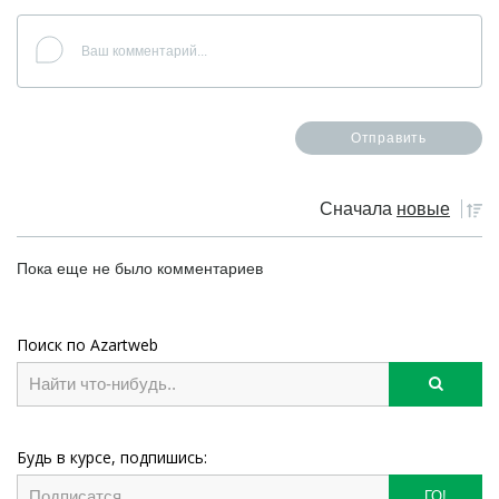
Сначала
новые
Пока еще не было комментариев
Поиск по Azartweb
Будь в курсе, подпишись:
ГО!