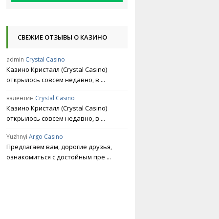
СВЕЖИЕ ОТЗЫВЫ О КАЗИНО
admin
Crystal Casino
Казино Кристалл (Crystal Casino)
открылось совсем недавно, в ...
валентин
Crystal Casino
Казино Кристалл (Crystal Casino)
открылось совсем недавно, в ...
Yuzhnyi
Argo Casino
Предлагаем вам, дорогие друзья,
ознакомиться с достойным пре ...