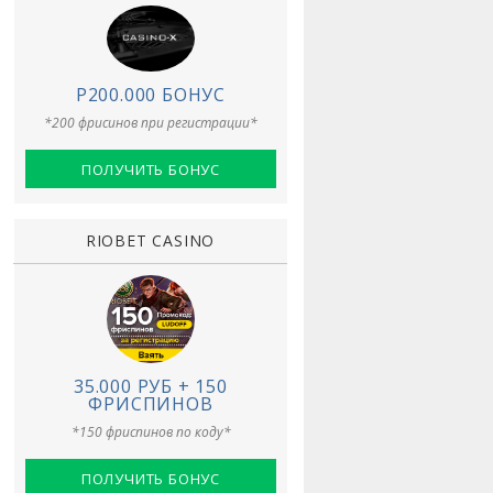
Р200.000 БОНУС
*200 фрисинов при регистрации*
ПОЛУЧИТЬ БОНУС
RIOBET CASINO
35.000 РУБ + 150
ФРИСПИНОВ
*150 фриспинов по коду*
ПОЛУЧИТЬ БОНУС