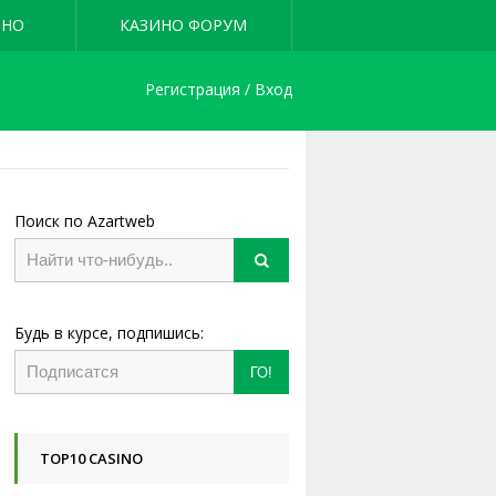
ИНО
КАЗИНО ФОРУМ
Регистрация / Вход
Поиск по Azartweb
Будь в курсе, подпишись:
ГО!
TOP10 CASINO