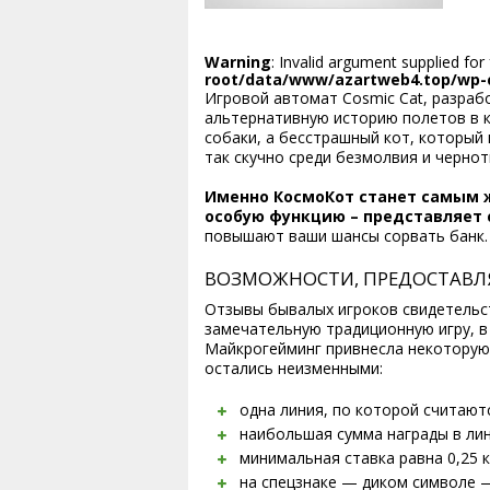
Warning
: Invalid argument supplied for
root/data/www/azartweb4.top/wp-c
Игровой автомат Cosmic Cat, разраб
альтернативную историю полетов в к
собаки, а бесстрашный кот, который
так скучно среди безмолвия и черно
Именно КосмоКот станет самым 
особую функцию – представляет 
повышают ваши шансы сорвать банк
ВОЗМОЖНОСТИ, ПРЕДОСТАВЛЯ
Отзывы бывалых игроков свидетельс
замечательную традиционную игру, в 
Майкрогейминг привнесла некоторую
остались неизменными:
одна линия, по которой считают
наибольшая сумма награды в лин
минимальная ставка равна 0,25 к
на спецзнаке — диком символе —