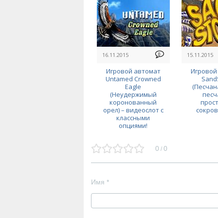
16.11.2015
0
15.11.2015
Игровой автомат
Игровой
Untamed Crowned
Sand
Eagle
(Песчана
(Неудержимый
песч
коронованный
прост
орел) – видеослот с
сокро
классными
опциями!
0
0
/
Имя
*