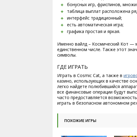
бонусных игр, фриспинов, множи
таблица выплат расположена ря
интерфейс традиционный;
есть автоматическая игра;
графика простая и яркая.
Именно вайлд – Космический Кот — м
единственном числе. Также этот зн
символы.
ГДЕ ИГРАТЬ
Играть в Cosmic Cat, а также в
игров
казино, использующих в качестве ос
легко найдете полюбившийся аппарат
все финансовые операции будут выпо
часто предоставляется возможность 
играть в безопасном автономном ре
ПОХОЖИЕ ИГРЫ