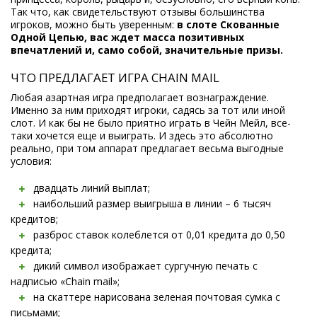
Так что, как свидетельствуют отзывы большинства
игроков, можно быть уверенным:
в слоте Скованные
Одной Цепью, вас ждет масса позитивных
впечатлений и, само собой, значительные призы.
ЧТО ПРЕДЛАГАЕТ ИГРА CHAIN MAIL
Любая азартная игра предполагает вознаграждение.
Именно за ним приходят игроки, садясь за тот или иной
слот. И как бы не было приятно играть в Чейн Мейл, все-
таки хочется еще и выиграть. И здесь это абсолютно
реально, при том аппарат предлагает весьма выгодные
условия:
двадцать линий выплат;
наибольший размер выигрыша в линии – 6 тысяч
кредитов;
разброс ставок колеблется от 0,01 кредита до 0,50
кредита;
дикий символ изображает сургучную печать с
надписью «Chain mail»;
на скаттере нарисована зеленая почтовая сумка с
письмами;