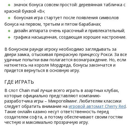
значок бонуса совсем простой: деревянная табличка с
красной буквой «B»;
бонусная игра стартует после появления символов
бонуса на первом, третьем и пятом барабанах;
дизайн аппарата очень красочный и привлекательный;
графика насыщенная, создающая хорошее настроение.
В бонусном раунде игроку необходимо заглядывать за
двери замка, отыскивая прекрасную принцессу Рокси. За все
удачные попытки вам полагается вознаграждение. Но, если
наткнетесь на короля Мордреда, бонусы закончатся и
придется вернуться в основную игру.
ГДЕ ИГРАТЬ
В слот Chain mail лучше всего играть в азартных клубах,
которые официально представляют компанию-
разработчика игры – Микрогейминг. Любителям классики
следует обратить внимание на
игровой автомат Cherry Red
.
Такие онлайн казино несут ответственность перед
создателем софта, а потому обеспечивают своим гостям
честную и максимально прозрачную игру.