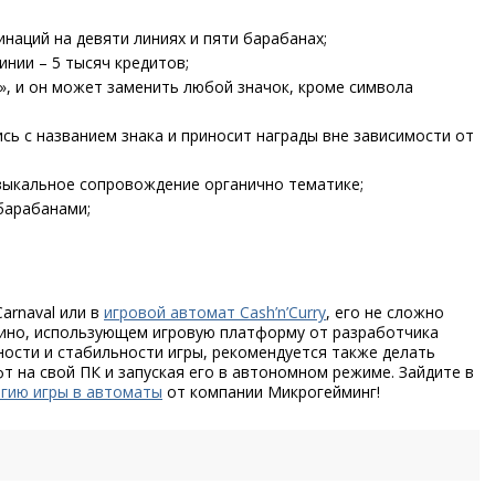
наций на девяти линиях и пяти барабанах;
нии – 5 тысяч кредитов;
d», и он может заменить любой значок, кроме символа
сь с названием знака и приносит награды вне зависимости от
зыкальное сопровождение органично тематике;
барабанами;
arnaval или в
игровой автомат Cash’n’Curry
, его не сложно
зино, использующем игровую платформу от разработчика
ости и стабильности игры, рекомендуется также делать
офт на свой ПК и запуская его в автономном режиме. Зайдите в
егию игры в автоматы
от компании Микрогейминг!