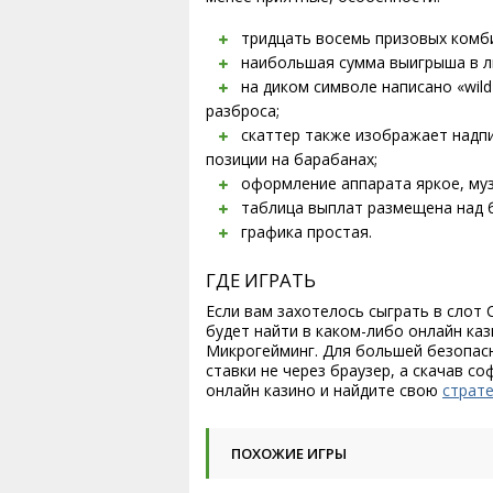
тридцать восемь призовых комби
наибольшая сумма выигрыша в ли
на диком символе написано «wil
разброса;
скаттер также изображает надпи
позиции на барабанах;
оформление аппарата яркое, му
таблица выплат размещена над 
графика простая.
ГДЕ ИГРАТЬ
Если вам захотелось сыграть в слот C
будет найти в каком-либо онлайн ка
Микрогейминг. Для большей безопасн
ставки не через браузер, а скачав с
онлайн казино и найдите свою
страт
ПОХОЖИЕ ИГРЫ