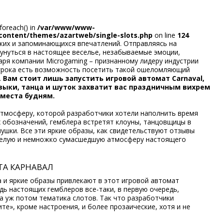
 foreach() in
/var/www/www-
ontent/themes/azartweb/single-slots.php
on line
124
ких и запоминающихся впечатлений. Отправляясь на
унуться в настоящее веселье, незабываемые эмоции,
ря компании Microgaming – признанному лидеру индустрии
 игрока есть возможность посетить такой ошеломляющий
.
Вам стоит лишь запустить игровой автомат Carnaval,
ыки, танца и шуток захватит вас праздничным вихрем
т места будням.
атмосферу, которой разработчики хотели наполнить время
 обозначений, гемблера встретят клоуны, танцовщицы в
ушки. Все эти яркие образы, как свидетельствуют отзывы
селую и немножко сумасшедшую атмосферу настоящего
ТА КАРНАВАЛ
 и яркие образы привлекают в этот игровой автомат
дь настоящих гемблеров все-таки, в первую очередь,
 уж потом тематика слотов. Так что разработчики
е», кроме настроения, и более прозаические, хотя и не