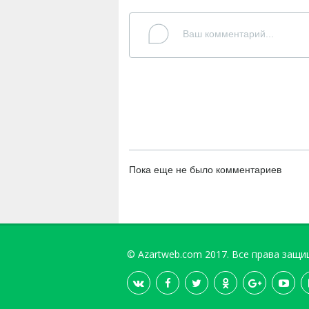
Пока еще не было комментариев
© Azartweb.com 2017. Все права защи