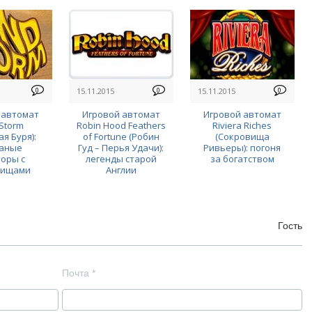
0
15.11.2015
0
15.11.2015
0
 автомат
Игровой автомат
Игровой автомат
Storm
Robin Hood Feathers
Riviera Riches
я Буря):
of Fortune (Робин
(Сокровища
аные
Гуд – Перья Удачи):
Ривьеры): погоня
оры с
легенды старой
за богатством
вищами
Англии
Гость
Почта
*