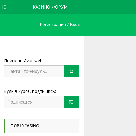
ИНО
КАЗИНО ФОРУМ
Регистрация / Вход
Поиск по Azartweb
Будь в курсе, подпишись:
ГО!
TOP10 CASINO