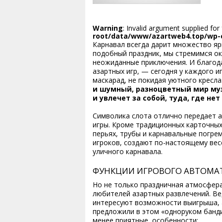
Warning
: Invalid argument supplied for
root/data/www/azartweb4.top/wp-c
Карнавал всегда дарит множество яр
подобный праздник, мы стремимся ок
неожиданные приключения. И благода
азартных игр, — сегодня у каждого
маскарад, не покидая уютного кресла
и шумный, разноцветный мир муз
и увлечет за собой, туда, где не
Символика слота отлично передает 
игры. Кроме традиционных карточных
перьях, трубы и карнавальные погрем
игроков, создают по-настоящему ве
уличного карнавала.
ФУНКЦИИ ИГРОВОГО АВТОМА
Но не только праздничная атмосфера
любителей азартных развлечений. Ве
интересуют возможности выигрыша, а
предложили в этом «одноруком бандит
менее приятные, особенности: