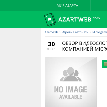
МИР АЗАРТА
AzartWeb
Игровые Автоматы
Microgami
30
ОБЗОР ВИДЕОСЛОТ
КОМПАНИЕЙ MICR
ОКТ / 15