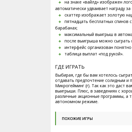
на знаке «вайлд» изображен лог
автоматически удваивает награду за 
скаттер изображает золотую над
пятнадцать бесплатных спинов с
барабанах;
максимальный выигрыш в автомат
после выигрыша можно сыграть н
интерфейс организован понятно 
таблица выплат «под рукой».
ГДЕ ИГРАТЬ
Выбирая, где бы вам хотелось сыграт
отдавать предпочтение солидным и 
Микрогейминг (r). Так как это даст в
выигрыши. Плюс, в заведениях с хор
различные акционные программы, а т
автономном режиме.
ПОХОЖИЕ ИГРЫ