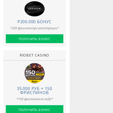
Р200.000 БОНУС
*200 фрисинов при регистрации*
ПОЛУЧИТЬ БОНУС
RIOBET CASINO
35.000 РУБ + 150
ФРИСПИНОВ
*150 фриспинов по коду*
ПОЛУЧИТЬ БОНУС