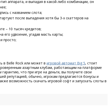
отип аппарата, и выпадая в какой-либо комбинации, он
нее;
пись с названием слота;
тартуют после выпадения хотя бы 3-х скаттеров на
е – 10 тысяч кредитов;
а его удвоение, угадав масть карты;
и просто;
ь в Belle Rock или может в
игровой автомат Big 5
, стоит
проверенным азартным клубам, работающим на платформе
ам гарантию, что при игре на деньги, вы получите свои
ошей репутацией, обычно, игрокам предлагаются бонусы и
акже возможность скачать игровой софт и запускать слоты в