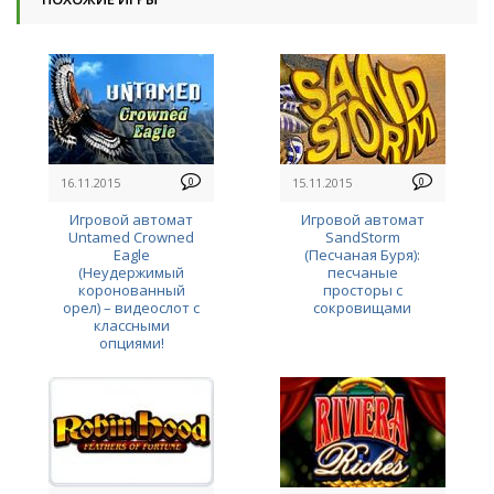
16.11.2015
0
15.11.2015
0
Игровой автомат
Игровой автомат
Untamed Crowned
SandStorm
Eagle
(Песчаная Буря):
(Неудержимый
песчаные
коронованный
просторы с
орел) – видеослот с
сокровищами
классными
опциями!