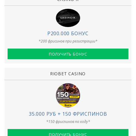
Р200.000 БОНУС
*200 фрисинов при регистрации*
ПОЛУЧИТЬ БОНУС
RIOBET CASINO
35.000 РУБ + 150 ФРИСПИНОВ
*150 фриспинов по коду*
ПОЛУЧИТЬ БОНУС