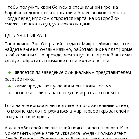
Чтобы получить свои бонусы в специальной игре, на
барабанах должно выпасть три и более знаков компаса.
Тогда перед игроком откроется карта, на которой он
сможет поискать сундук с сокровищами.
ГДЕ ЛУЧШЕ ИГРАТЬ
Так как игра Эра Открытий создана Микрогеймингом, то и
найдете вы ее в онлайн казино, работающих на платформе
этой компании. Но прежде, чем запустить игровой автомат,
следует обратить внимание на несколько вещей:
является ли заведение официальным представителем
разработчика;
какие предлагает условия игры своим гостям;
позволяет ли скачать софт, и играть автономно.
Если на все вопросы вы получаете положительный ответ,
то можно смело погружаться в мир первооткрывателей и
получать свои призы.
А для любителей приключений подготовлен сюрприз. Кто
может быть круче агента Джеймса Бонда? Только агент
Джейн Блонд — Проверьте и убедитесь сами на игровом