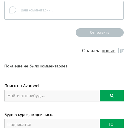
Сначала
новые
Пока еще не было комментариев
Поиск по Azartweb
Будь в курсе, подпишись:
ГО!