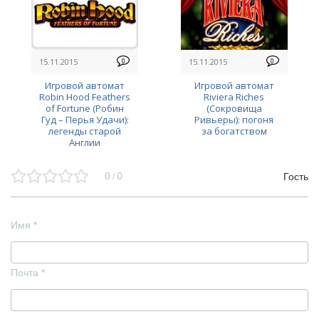
15.11.2015
0
15.11.2015
0
Игровой автомат
Игровой автомат
Robin Hood Feathers
Riviera Riches
of Fortune (Робин
(Сокровища
Гуд – Перья Удачи):
Ривьеры): погоня
легенды старой
за богатством
Англии
0
0
Гость
/
Имя
*
Почта
*