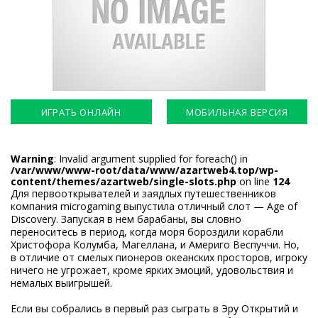
ИГРАТЬ ОНЛАЙН
МОБИЛЬНАЯ ВЕРСИЯ
Warning
: Invalid argument supplied for foreach() in
/var/www/www-root/data/www/azartweb4.top/wp-
content/themes/azartweb/single-slots.php
on line
124
Для первооткрывателей и заядлых путешественников
компания microgaming выпустила отличный слот — Age of
Discovery. Запуская в нем барабаны, вы словно
переноситесь в период, когда моря бороздили корабли
Христофора Колумба, Магеллана, и Америго Веспуччи. Но,
в отличие от смелых пионеров океанских просторов, игроку
ничего не угрожает, кроме ярких эмоций, удовольствия и
немалых выигрышей.
Если вы собрались в первый раз сыграть в Эру Открытий и