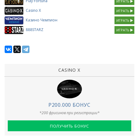
Play Fortuna
ИГРАТЬ
Casino X
ИГРАТЬ
Казино Чемпион
ИГРАТЬ
888STARZ
ИГРАТЬ
CASINO X
Р200.000 БОНУС
*200 фрисинов при регистрации*
ПОЛУЧИТЬ БОНУС