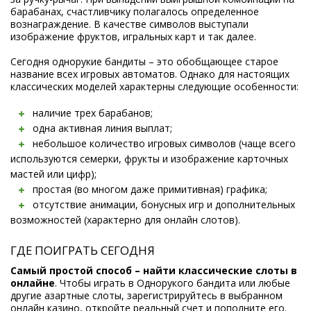
барабанах, счастливчику полагалось определенное
вознаграждение. В качестве символов выступали
изображение фруктов, игральных карт и так далее.
Сегодня однорукие бандиты – это обобщающее старое
название всех игровых автоматов. Однако для настоящих
классических моделей характерны следующие особенности:
наличие трех барабанов;
одна активная линия выплат;
небольшое количество игровых символов (чаще всего
используются семерки, фрукты и изображение карточных
мастей или цифр);
простая (во многом даже примитивная) графика;
отсутствие анимации, бонусных игр и дополнительных
возможностей (характерно для онлайн слотов).
ГДЕ ПОИГРАТЬ СЕГОДНЯ
Самый простой способ – найти классические слоты в
онлайне
. Чтобы играть в Однорукого бандита или любые
другие азартные слоты, зарегистрируйтесь в выбранном
онлайн казино, откройте реальный счет и пополните его.