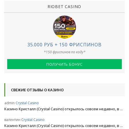
RIOBET CASINO
35.000 РУБ + 150 ФРИСПИНОВ
*150 фриспинов по коду*
ПОЛУЧИТЬ БОНУС
СВЕЖИЕ ОТЗЫВЫ О КАЗИНО
admin
Crystal Casino
Казино Кристалл (Crystal Casino) открылось совсем недавно, в ...
валентин
Crystal Casino
Казино Кристалл (Crystal Casino) открылось совсем недавно, в ...