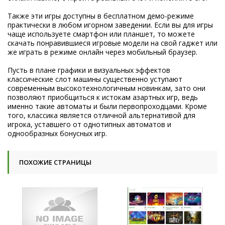
Также эти игры доступны в бесплатном демо-режиме
практически в любом игорном заведении. Если вы для игры
чаще используете смартфон или планшет, то можете
скачать понравившиеся игровые модели на свой гаджет или
же играть в режиме онлайн через мобильный браузер.
Пусть в плане графики и визуальных эффектов
классические слот машины существенно уступают
современным высокотехнологичным новинкам, зато они
позволяют приобщиться к истокам азартных игр, ведь
именно такие автоматы и были первопроходцами. Кроме
того, классика является отличной альтернативой для
игрока, уставшего от однотипных автоматов и
однообразных бонусных игр.
ПОХОЖИЕ СТРАНИЦЫ