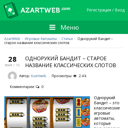
Регистрация / Вход
Меню
AzartWeb
Игровые Автоматы
Статьи
Однорукий бандит –
старое название классических слотов
28
ОДНОРУКИЙ БАНДИТ – СТАРОЕ
НАЗВАНИЕ КЛАССИЧЕСКИХ СЛОТОВ
МАЯ / 15
Автор:
Azartweb
Просмотры:
2.4 k
Комментарии:
0
Однорукий
бандит – это
классические
игровые
автоматы,
которые