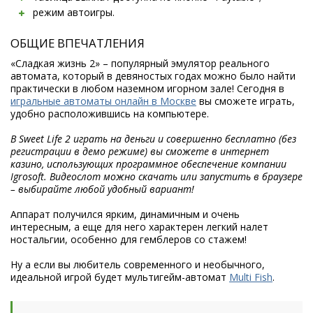
режим автоигры.
ОБЩИЕ ВПЕЧАТЛЕНИЯ
«Сладкая жизнь 2» – популярный эмулятор реального
автомата, который в девяностых годах можно было найти
практически в любом наземном игорном зале! Сегодня в
игральные автоматы онлайн в Москве
вы сможете играть,
удобно расположившись на компьютере.
В Sweet Life 2 играть на деньги и совершенно бесплатно (без
регистрации в демо режиме) вы сможете в интернет
казино, использующих программное обеспечение компании
Igrosoft. Видеослот можно скачать или запустить в браузере
– выбирайте любой удобный вариант!
Аппарат получился ярким, динамичным и очень
интересным, а еще для него характерен легкий налет
ностальгии, особенно для гемблеров со стажем!
Ну а если вы любитель современного и необычного,
идеальной игрой будет мультигейм-автомат
Multi Fish
.