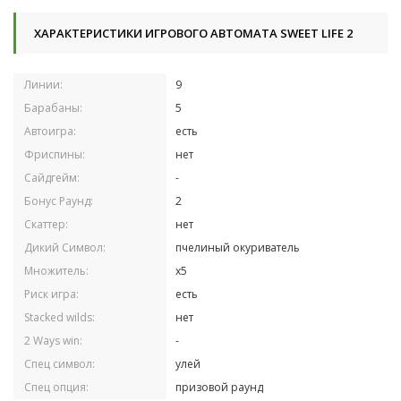
ХАРАКТЕРИСТИКИ ИГРОВОГО АВТОМАТА SWEET LIFE 2
Линии:
9
Барабаны:
5
Автоигра:
есть
Фриспины:
нет
Сайдгейм:
-
Бонус Раунд:
2
Скаттер:
нет
Дикий Символ:
пчелиный окуриватель
Множитель:
x5
Риск игра:
есть
Stacked wilds:
нет
2 Ways win:
-
Спец символ:
улей
Спец опция:
призовой раунд