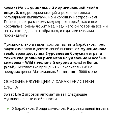
Sweet Life 2 – уникальный с оригинальной гэмбл
опцией,
щедро одаривающий игроков не только
регулярными выплатами, но и хорошим настроением!
Посвящена игра милому медведю, который, как и все
косолапые, очень любит мед. Ради него он готов на все – и
на высокое дерево взобраться, и с дикими пчелами
поскандалить!
Функционально аппарат состоит из пяти барабанов, трех
рядов символов и девяти линий выплат.
Из функционала
гемблерам доступна 2-уровневая бонусная игра, а
также специальная риск игра на удвоение и особые
символы – Wild (пчелиный окуриватель) и Bonus
(улей).
Бесплатные вращения и накопительный не
предусмотрены. Максимальный выигрыш – 5000 монет.
ОСНОВНЫЕ ФУНКЦИИ И ХАРАКТЕРИСТИКИ
СЛОТА
Sweet Life 2 игровой автомат имеет следующие
функциональные особенности:
5 барабанов, 3 ряда символов, 9 игровых линий (играть