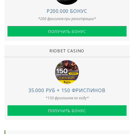
Р200.000 БОНУС
*200 фрисинов при регистрации*
ПОЛУЧИТЬ БОНУС
RIOBET CASINO
35.000 РУБ + 150 ФРИСПИНОВ
*150 фриспинов по коду*
ПОЛУЧИТЬ БОНУС