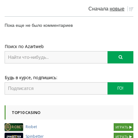
Сначала
новые
Пока еще не было комментариев
Поиск по Azartweb
Будь в курсе, подпишись:
ГО!
TOP10 CASINO
Riobet
ИГРАТЬ
Spinbetter
ИГРАТЬ