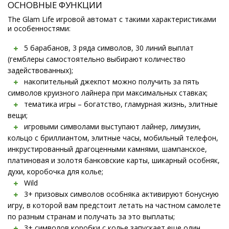
ОСНОВНЫЕ ФУНКЦИИ
The Glam Life игровой автомат с такими характеристиками
и особенностями:
5 барабанов, 3 ряда символов, 30 линий выплат
(гемблеры самостоятельно выбирают количество
задействованных);
накопительный джекпот можно получить за пять
символов круизного лайнера при максимальных ставках;
тематика игры – богатство, гламурная жизнь, элитные
вещи;
игровыми символами выступают лайнер, лимузин,
кольцо с бриллиантом, элитные часы, мобильный телефон,
инкрустированный драгоценными камнями, шампанское,
платиновая и золотя банковские карты, шикарный особняк,
духи, коробочка для колье;
Wild
3+ призовых символов особняка активируют бонусную
игру, в которой вам предстоит летать на частном самолете
по разным странам и получать за это выплаты;
3+ символов коробки с колье запускает еще один