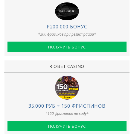
Р200.000 БОНУС
*200 фрисинов при регистрации*
ПОЛУЧИТЬ БОНУС
RIOBET CASINO
35.000 РУБ + 150 ФРИСПИНОВ
*150 фриспинов по коду*
ПОЛУЧИТЬ БОНУС