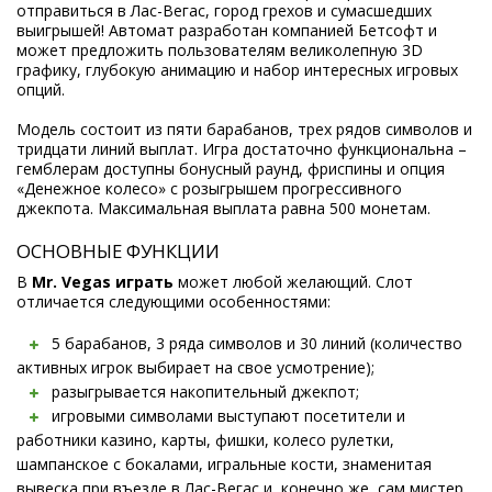
отправиться в Лас-Вегас, город грехов и сумасшедших
выигрышей! Автомат разработан компанией Бетсофт и
может предложить пользователям великолепную 3D
графику, глубокую анимацию и набор интересных игровых
опций.
Модель состоит из пяти барабанов, трех рядов символов и
тридцати линий выплат. Игра достаточно функциональна –
гемблерам доступны бонусный раунд, фриспины и опция
«Денежное колесо» с розыгрышем прогрессивного
джекпота. Максимальная выплата равна 500 монетам.
ОСНОВНЫЕ ФУНКЦИИ
В
Mr. Vegas играть
может любой желающий. Слот
отличается следующими особенностями:
5 барабанов, 3 ряда символов и 30 линий (количество
активных игрок выбирает на свое усмотрение);
разыгрывается накопительный джекпот;
игровыми символами выступают посетители и
работники казино, карты, фишки, колесо рулетки,
шампанское с бокалами, игральные кости, знаменитая
вывеска при въезде в Лас-Вегас и, конечно же, сам мистер