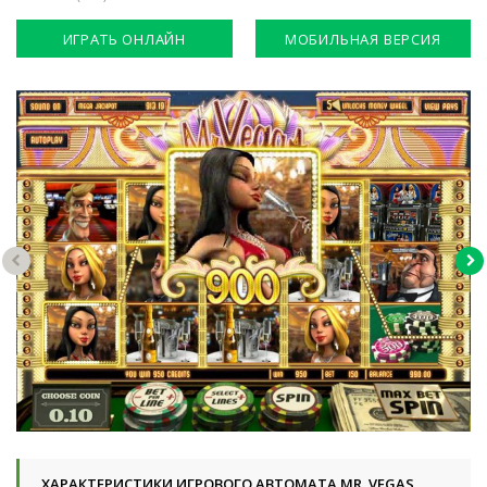
ИГРАТЬ ОНЛАЙН
МОБИЛЬНАЯ ВЕРСИЯ
ХАРАКТЕРИСТИКИ ИГРОВОГО АВТОМАТА MR. VEGAS