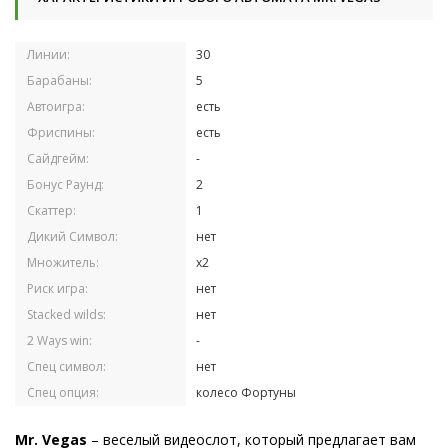
Линии:
30
Барабаны:
5
Автоигра:
есть
Фриспины:
есть
Сайдгейм:
-
Бонус Раунд:
2
Скаттер:
1
Дикий Символ:
нет
Множитель:
x2
Риск игра:
нет
Stacked wilds:
нет
2 Ways win:
-
Спец символ:
нет
Спец опция:
колесо Фортуны
Mr. Vegas
– веселый видеослот, который предлагает вам