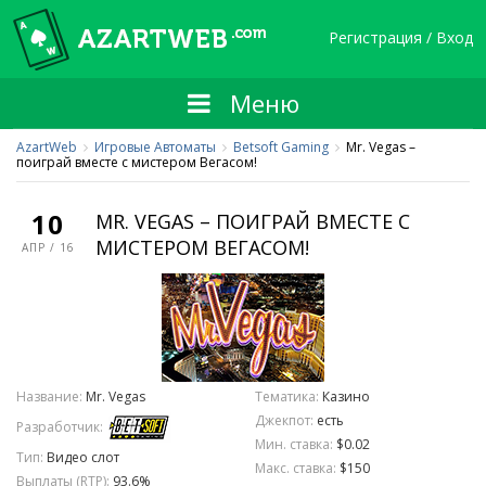
Регистрация / Вход
Меню
AzartWeb
Игровые Автоматы
Betsoft Gaming
Mr. Vegas –
поиграй вместе с мистером Вегасом!
10
MR. VEGAS – ПОИГРАЙ ВМЕСТЕ С
МИСТЕРОМ ВЕГАСОМ!
АПР / 16
Название:
Mr. Vegas
Тематика:
Казино
Джекпот:
есть
Разработчик:
Мин. ставка:
$0.02
Тип:
Видео слот
Макс. ставка:
$150
Выплаты (RTP):
93.6%