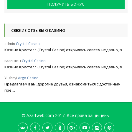
ПОЛУЧИТЬ БОНУС
СВЕЖИЕ ОТЗЫВЫ О КАЗИНО
admin
Crystal Casino
Казино Кристалл (Crystal Casino) открылось совсем недавно, в ...
валентин
Crystal Casino
Казино Кристалл (Crystal Casino) открылось совсем недавно, в ...
Yuzhnyi
Argo Casino
Предлагаем вам, дорогие друзья, ознакомиться с достойным
пре ...
© Azartweb.com 2017. Все права защищены.