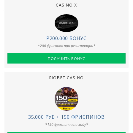
CASINO X
Р200.000 БОНУС
*200 фрисинов при регистрации*
ПОЛУЧИТЬ БОНУС
RIOBET CASINO
35.000 РУБ + 150 ФРИСПИНОВ
*150 фриспинов по коду*