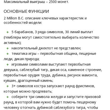
Максимальный выигрыш – 2500 монет.
ОСНОВНЫЕ ФУНКЦИИ
2 Million B.C. описание ключевых характеристик и
особенностей модели:
5 барабанов, 3 ряда символов, 30 линий выплат
(гемблеры могут самостоятельно выбирать количество
активных);
накопительный джекпот не представлен;
тематика игры – первобытная община, пещерные
люди, дикая природа;
игровыми символами выступают первобытная
девушка, саблезубый тигр, дикая оса, каменное строение,
первобытные орудия труда, дубинка, рисунок мамонта,
кувшин, драгоценный камень;
3+ символов костра запускают раунд фриспинов,
которые можно продлевать;
соберите три символа желудя и запустите призовой
раунд, в которой вам нужно будет помочь пещерному
человеку отогнать дубинкой саблезубого тигра, чтобы