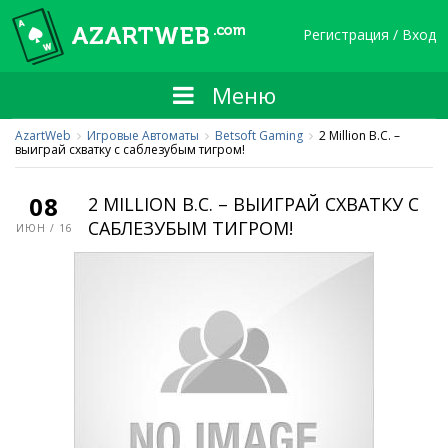
Регистрация / Вход
Меню
AzartWeb
Игровые Автоматы
Betsoft Gaming
2 Million B.C. –
выиграй схватку с саблезубым тигром!
08
2 MILLION B.C. – ВЫИГРАЙ СХВАТКУ С
САБЛЕЗУБЫМ ТИГРОМ!
ИЮН / 16