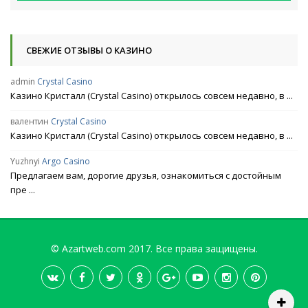
СВЕЖИЕ ОТЗЫВЫ О КАЗИНО
admin
Crystal Casino
Казино Кристалл (Crystal Casino) открылось совсем недавно, в ...
валентин
Crystal Casino
Казино Кристалл (Crystal Casino) открылось совсем недавно, в ...
Yuzhnyi
Argo Casino
Предлагаем вам, дорогие друзья, ознакомиться с достойным
пре ...
© Azartweb.com 2017. Все права защищены.