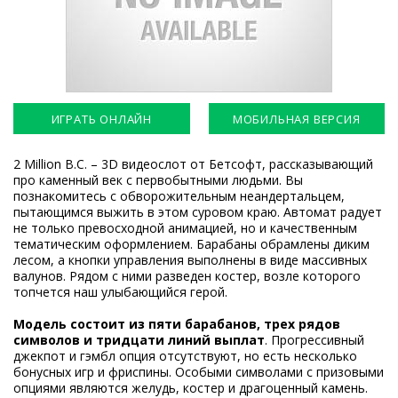
ИГРАТЬ ОНЛАЙН
МОБИЛЬНАЯ ВЕРСИЯ
2 Million B.C. – 3D видеослот от Бетсофт, рассказывающий
про каменный век с первобытными людьми. Вы
познакомитесь с обворожительным неандертальцем,
пытающимся выжить в этом суровом краю. Автомат радует
не только превосходной анимацией, но и качественным
тематическим оформлением. Барабаны обрамлены диким
лесом, а кнопки управления выполнены в виде массивных
валунов. Рядом с ними разведен костер, возле которого
топчется наш улыбающийся герой.
Модель состоит из пяти барабанов, трех рядов
символов и тридцати линий выплат
. Прогрессивный
джекпот и гэмбл опция отсутствуют, но есть несколько
бонусных игр и фриспины. Особыми символами с призовыми
опциями являются желудь, костер и драгоценный камень.