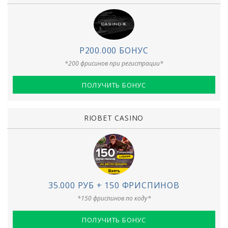
Р200.000 БОНУС
*200 фрисинов при регистрации*
ПОЛУЧИТЬ БОНУС
RIOBET CASINO
35.000 РУБ + 150 ФРИСПИНОВ
*150 фриспинов по коду*
ПОЛУЧИТЬ БОНУС