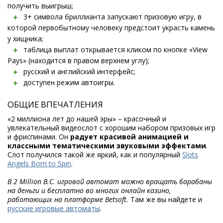
получить выигрыш;
3+ символа бриллианта запускают призовую игру, в
которой первобытному человеку предстоит украсть камень
у хищника;
таблица выплат открывается кликом по кнопке «View
Pays» (находится в правом верхнем углу);
русский и английский интерфейс;
доступен режим автоигры.
ОБЩИЕ ВПЕЧАТЛЕНИЯ
«2 миллиона лет до нашей эры» – красочный и
увлекательный видеослот с хорошим набором призовых игр
и фриспинами. Он
радует красивой анимацией и
классными тематическими звуковыми эффектами
.
Слот получился такой же яркий, как и популярный
Slots
Angels Born to Spin
.
В 2 Million B.C. игровой автомат можно вращать барабаны
на деньги и бесплатно во многих онлайн казино,
работающих на платформе Betsoft.
Там же вы найдете и
русские игровые автоматы
.