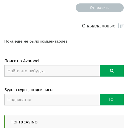
Сначала
новые
Пока еще не было комментариев
Поиск по Azartweb
Будь в курсе, подпишись:
ГО!
TOP10 CASINO