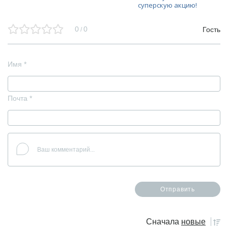
суперскую акцию!
0
0
Гость
/
Имя
*
Почта
*
Сначала
новые