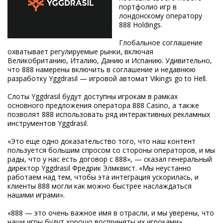
портфолио игр в
лондонскому оператору
888 Holdings.
Глобальное соглашение
охватывает регулируемые рынки, включая
Великобританию, Италию, Данию и Испанию. Удивительно,
что 888 намерены включить в соглашение и недавнюю
разработку Yggdrasil — игровой автомат Vikings go to Hell.
Слоты Yggdrasil будут доступны игрокам в рамках
основного предложения оператора 888 Casino, а также
позволят 888 использовать ряд интерактивных рекламных
инструментов Yggdrasil.
«Это еще одно доказательство того, что наш контент
пользуется большим спросом со стороны операторов, и мы
рады, что у нас есть договор с 888», — сказал генеральный
директор Yggdrasil Фредрик Элмквист. «Мы неустанно
работаем над тем, чтобы эта интеграция ускорилась, и
клиенты 888 могли как можно быстрее наслаждаться
нашими играми».
«888 — это очень важное имя в отрасли, и мы уверены, что
наши игры будут хорошо восприняты их игроками».