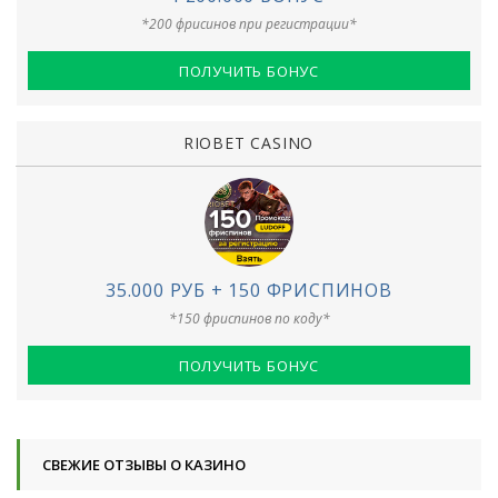
*200 фрисинов при регистрации*
ПОЛУЧИТЬ БОНУС
RIOBET CASINO
35.000 РУБ + 150 ФРИСПИНОВ
*150 фриспинов по коду*
ПОЛУЧИТЬ БОНУС
СВЕЖИЕ ОТЗЫВЫ О КАЗИНО