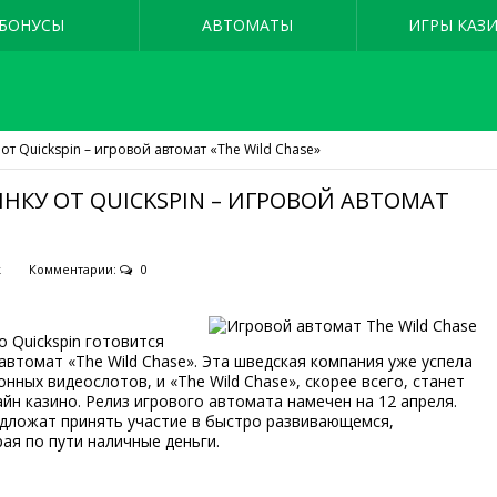
БОНУСЫ
АВТОМАТЫ
ИГРЫ КАЗ
от Quickspin – игровой автомат «The Wild Chase»
НКУ ОТ QUICKSPIN – ИГРОВОЙ АВТОМАТ
k
Комментарии:
0
 Quickspin готовится
автомат «The Wild Chase». Эта шведская компания уже успела
нных видеослотов, и «The Wild Chase», скорее всего, станет
йн казино. Релиз игрового автомата намечен на 12 апреля.
редложат принять участие в быстро развивающемся,
ая по пути наличные деньги.