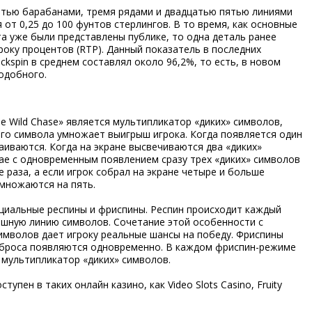
 пятью барабанами, тремя рядами и двадцатью пятью линиями
 от 0,25 до 100 фунтов стерлингов. В то время, как основные
а уже были представлены публике, то одна деталь ранее
року процентов (RTP). Данный показатель в последних
ckspin в среднем составлял около 96,2%, то есть, в новом
одобного.
e Wild Chase» является мультипликатор «диких» символов,
го символа умножает выигрыш игрока. Когда появляется один
аиваются. Когда на экране высвечиваются два «диких»
чае с одновременным появлением сразу трех «диких» символов
раза, а если игрок собрал на экране четыре и больше
умножаются на пять.
циальные респины и фриспины. Респин происходит каждый
рышную линию символов. Сочетание этой особенности с
имволов дает игроку реальные шансы на победу. Фриспины
азброса появляются одновременно. В каждом фриспин-режиме
 мультипликатор «диких» символов.
тупен в таких онлайн казино, как Video Slots Casino, Fruity