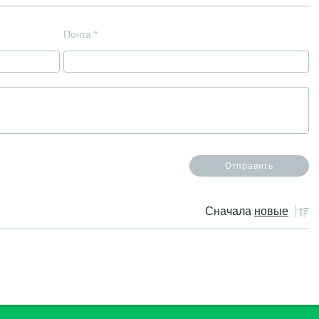
Почта
*
Сначала
новые