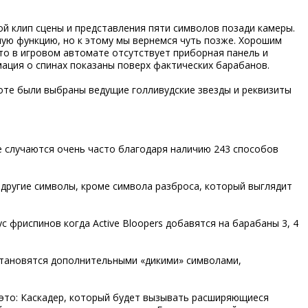
ой клип сцены и представления пяти символов позади камеры.
ную функцию, но к этому мы вернемся чуть позже. Хорошим
то в игровом автомате отсутствует приборная панель и
мация о спинах показаны поверх фактических барабанов.
оте были выбраны ведущие голливудские звезды и реквизиты
 случаются очень часто благодаря наличию 243 способов
 другие символы, кроме символа разброса, который выглядит
с фриспинов когда Active Bloopers добавятся на барабаны 3, 4
становятся дополнительными «дикими» символами,
 это: Каскадер, который будет вызывать расширяющиеся