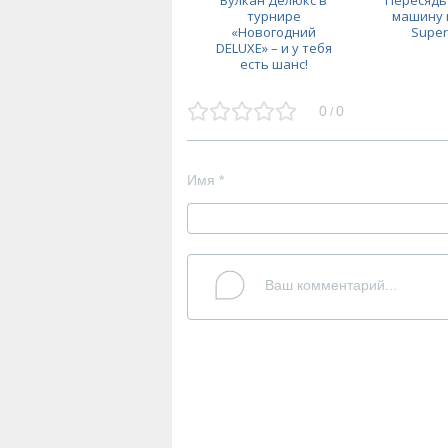
турнире
машину 
«Новогодний
Super 
DELUXE» – и у тебя
есть шанс!
0
0
/
Имя
*