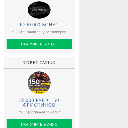
Р200.000 БОНУС
*200 фрисинов при регистрации*
ПОЛУЧИТЬ БОНУС
RIOBET CASINO
35.000 РУБ + 150
ФРИСПИНОВ
*150 фриспинов по коду*
ПОЛУЧИТЬ БОНУС