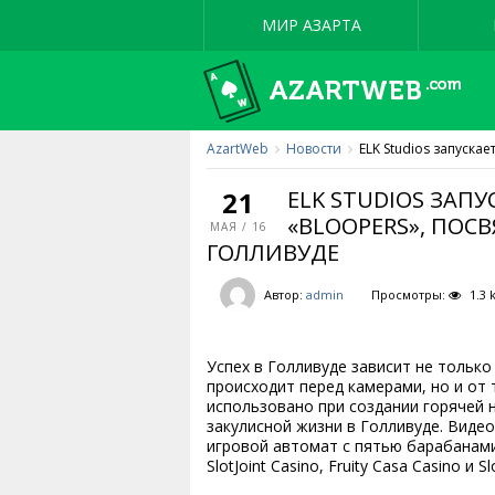
МИР АЗАРТА
AzartWeb
Новости
ELK Studios запуска
21
ELK STUDIOS ЗАП
«BLOOPERS», ПО
МАЯ / 16
ГОЛЛИВУДЕ
Автор:
admin
Просмотры:
1.3 
Успех в Голливуде зависит не только 
происходит перед камерами, но и от 
использовано при создании горячей н
закулисной жизни в Голливуде. Видео
игровой автомат с пятью барабанами
SlotJoint Casino, Fruity Casa Casino и Sl