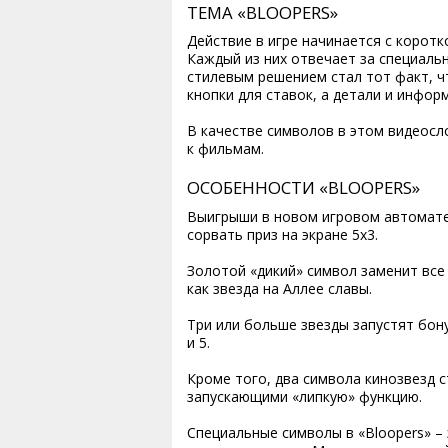
ТЕМА «BLOOPERS»
Действие в игре начинается с коротк
Каждый из них отвечает за специаль
стилевым решением стал тот факт, ч
кнопки для ставок, а детали и инфор
В качестве символов в этом видеосл
к фильмам.
ОСОБЕННОСТИ «BLOOPERS»
Выигрыши в новом игровом автомате
сорвать приз на экране 5х3.
Золотой «дикий» символ заменит все
как звезда на Аллее славы.
Три или больше звезды запустят бону
и 5.
Кроме того, два символа кинозвезд 
запускающими «липкую» функцию.
Специальные символы в «Bloopers» –