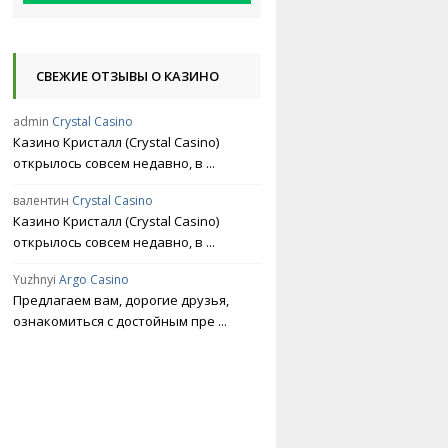
СВЕЖИЕ ОТЗЫВЫ О КАЗИНО
admin
Crystal Casino
Казино Кристалл (Crystal Casino)
открылось совсем недавно, в ...
валентин
Crystal Casino
Казино Кристалл (Crystal Casino)
открылось совсем недавно, в ...
Yuzhnyi
Argo Casino
Предлагаем вам, дорогие друзья,
ознакомиться с достойным пре ...