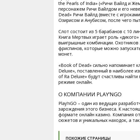
the Pearls of India» («Ричи Вайлд и
персонажем Ричи Вайлдом и его неве
Dead» Ричи Вайлд (вместе с игроками
Озирисом и Анубисом, после чего пы
Слот состоит из 5 барабанов с 10 л
Книга Мертвых играет роль «дикого»
выигрышные комбинации. Охотников 
фриспинов, которые можно запускать
монет.
«Book of Dead» сильно напоминает кл
Deluxe», поставленный в наиболее и
of Ra Deluxe» будут счастливы найти
режиме онлайн.
О КОМПАНИИ PLAY’NGO
Play’nGO – один из ведущих разрабо
зарождения этого бизнеса. К настоящ
формате онлайн казино. Компания о
сюжетов и уникальных находок, а та
ПОХОЖИЕ СТРАНИЦЫ