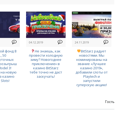
0
04.12.2019
0
24.11.2019
0
ой фонд 8
Не знаешь, как
BitStarz радует
, 50
провести холодную
новостями. Мы
уточных
зиму? Новогоднее
номинированы на
 розыгрыш
приключение» в
звание «Лучшее
odel 3!
казино BitStarz
казино 2019»,
 на новую
тебе точно не даст
добавили слоты от
в казино
заскучать!
Playtech и
Slots!
запустили
суперскую акцию!
Гость