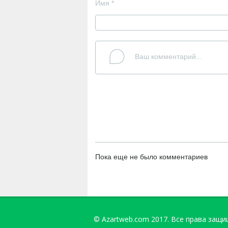
Имя
*
Пока еще не было комментариев
© Azartweb.com 2017. Все права защи