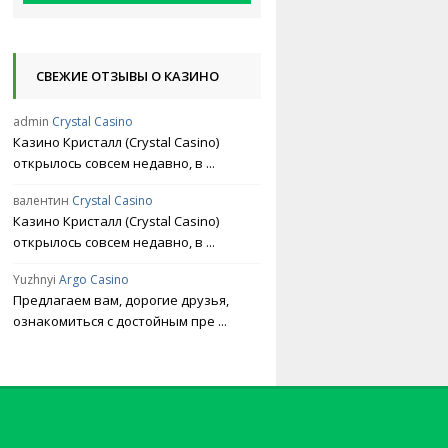
СВЕЖИЕ ОТЗЫВЫ О КАЗИНО
admin
Crystal Casino
Казино Кристалл (Crystal Casino)
открылось совсем недавно, в ...
валентин
Crystal Casino
Казино Кристалл (Crystal Casino)
открылось совсем недавно, в ...
Yuzhnyi
Argo Casino
Предлагаем вам, дорогие друзья,
ознакомиться с достойным пре ...