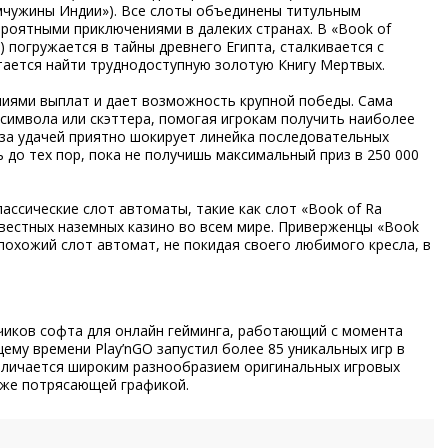
 Жемчужины Индии»). Все слоты объединены титульным
роятными приключениями в далеких странах. В «Book of
) погружается в тайны древнего Египта, сталкивается с
тается найти труднодоступную золотую Книгу Мертвых.
иниями выплат и дает возможность крупной победы. Сама
 символа или скэттера, помогая игрокам получить наиболее
за удачей приятно шокирует линейка последовательных
 до тех пор, пока не получишь максимальный приз в 250 000
ассические слот автоматы, такие как слот «Book of Ra
звестных наземных казино во всем мире. Приверженцы «Book
 похожий слот автомат, не покидая своего любимого кресла, в
тчиков софта для онлайн гейминга, работающий с момента
ему времени Play’nGO запустил более 85 уникальных игр в
тличается широким разнообразием оригинальных игровых
кже потрясающей графикой.