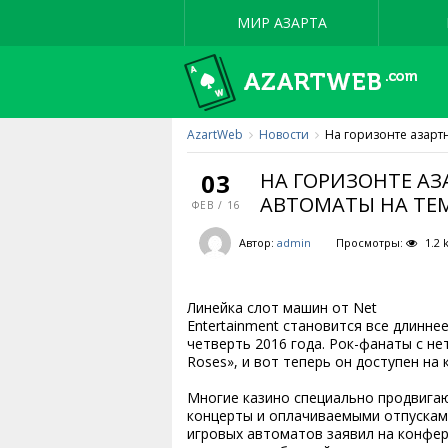
МИР АЗАРТА
AzartWeb
Новости
На горизонте азарт
03
НА ГОРИЗОНТЕ А
АВТОМАТЫ НА ТЕМ
ФЕВ / 16
Автор:
admin
Просмотры:
1.2 
Линейка слот машин от Net
Entertainment становится все длинне
четверть 2016 года. Рок-фанаты с н
Roses», и вот теперь он доступен на 
Многие казино специально продвигаю
концерты и оплачиваемыми отпусками
игровых автоматов заявил на конфер