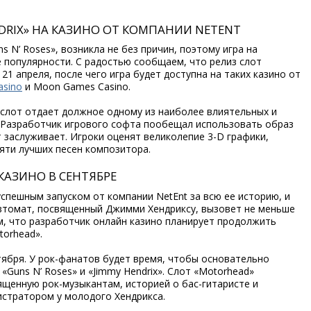
NDRIX» НА КАЗИНО ОТ КОМПАНИИ NETENT
s N’ Roses», возникла не без причин, поэтому игра на
е популярности. С радостью сообщаем, что релиз слот
21 апреля, после чего игра будет доступна на таких казино от
asino
и Moon Games Casino.
слот отдает должное одному из наиболее влиятельных и
. Разработчик игрового софта пообещал использовать образ
 заслуживает. Игроки оценят великолепие 3-D графики,
яти лучших песен композитора.
КАЗИНО В СЕНТЯБРЕ
успешным запуском от компании NetEnt за всю ее историю, и
автомат, посвященный Джимми Хендриксу, вызовет не меньше
, что разработчик онлайн казино планирует продолжить
orhead».
тября. У рок-фанатов будет время, чтобы основательно
«Guns N’ Roses» и «Jimmy Hendrix». Слот «Motorhead»
ященную рок-музыкантам, историей о бас-гитаристе и
стратором у молодого Хендрикса.