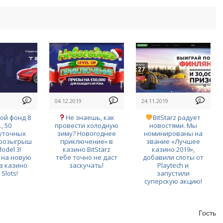
0
04.12.2019
0
24.11.2019
0
ой фонд 8
Не знаешь, как
BitStarz радует
, 50
провести холодную
новостями. Мы
уточных
зиму? Новогоднее
номинированы на
 розыгрыш
приключение» в
звание «Лучшее
odel 3!
казино BitStarz
казино 2019»,
 на новую
тебе точно не даст
добавили слоты от
в казино
заскучать!
Playtech и
Slots!
запустили
суперскую акцию!
Гость