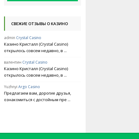
СВЕЖИЕ ОТЗЫВЫ О КАЗИНО
admin
Crystal Casino
Казино Кристалл (Crystal Casino)
открылось совсем недавно, в ...
валентин
Crystal Casino
Казино Кристалл (Crystal Casino)
открылось совсем недавно, в ...
Yuzhnyi
Argo Casino
Предлагаем вам, дорогие друзья,
ознакомиться с достойным пре ...