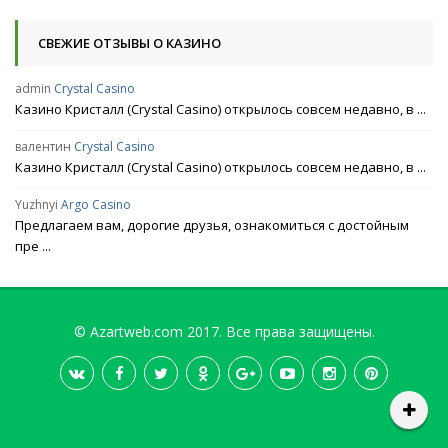
СВЕЖИЕ ОТЗЫВЫ О КАЗИНО
admin
Crystal Casino
Казино Кристалл (Crystal Casino) открылось совсем недавно, в ...
валентин
Crystal Casino
Казино Кристалл (Crystal Casino) открылось совсем недавно, в ...
Yuzhnyi
Argo Casino
Предлагаем вам, дорогие друзья, ознакомиться с достойным
пре ...
© Azartweb.com 2017. Все права защищены.