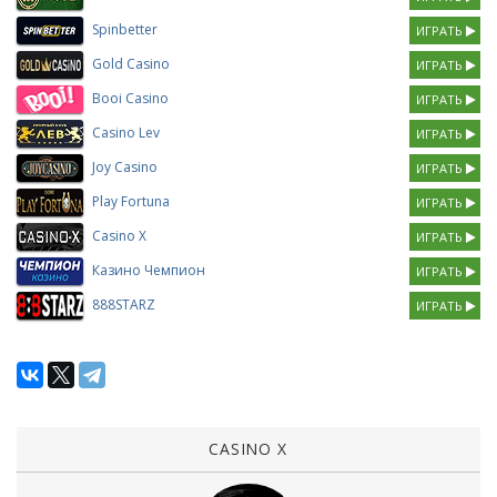
Spinbetter
ИГРАТЬ
Gold Casino
ИГРАТЬ
Booi Casino
ИГРАТЬ
Casino Lev
ИГРАТЬ
Joy Casino
ИГРАТЬ
Play Fortuna
ИГРАТЬ
Casino X
ИГРАТЬ
Казино Чемпион
ИГРАТЬ
888STARZ
ИГРАТЬ
CASINO X