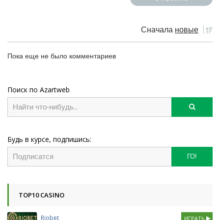
Сначала
новые
Пока еще не было комментариев
Поиск по Azartweb
Будь в курсе, подпишись:
ГО!
TOP10 CASINO
Riobet
ИГРАТЬ