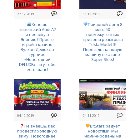
27.12.2019
0
11.12.2019
0
Хочешь
Призовой фонд 8
новенький Audi A7
млн., 50
и поездку в
промежуточных
Японию? Просто
призов и розыгрыш
играй в казино
Tesla Model 3!
Вулкан Делюкс в
Пересядь на новую
турнире
машину в казино
«Новогодний
Super Slots!
DELUXE» – и у тебя
есть шанс!
04.12.2019
0
24.11.2019
0
Не знаешь, как
BitStarz радует
провести холодную
новостями. Мы
зиму? Новогоднее
номинированы на