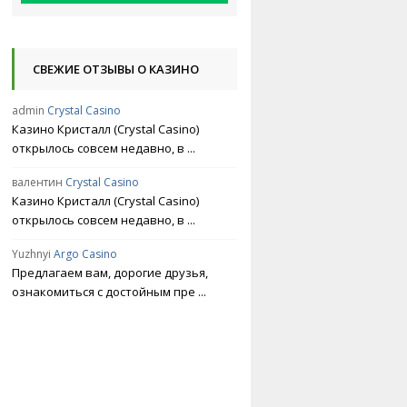
СВЕЖИЕ ОТЗЫВЫ О КАЗИНО
admin
Crystal Casino
Казино Кристалл (Crystal Casino)
открылось совсем недавно, в ...
валентин
Crystal Casino
Казино Кристалл (Crystal Casino)
открылось совсем недавно, в ...
Yuzhnyi
Argo Casino
Предлагаем вам, дорогие друзья,
ознакомиться с достойным пре ...