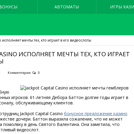
БОНУСЫ
АВТОМАТЫ
ИГРЫ КАЗ
no исполняет мечты тех, кто играет в его видеослоты
CASINO ИСПОЛНЯЕТ МЕЧТЫ ТЕХ, КТО ИГРАЕТ
Ы
k
Комментарии:
0
ебную
нных игроков. 61-летняя Дебора Баттон долгие годы играет в
рсоналу, обслуживающему клиентов.
трудниц Jackpot Capital Casino
бонусное предложение казино
жестве дочери. Баттон выразила сожаление, что не может
а помолвку в день Святого Валентина. Она заметила, что
стливый видеослот.