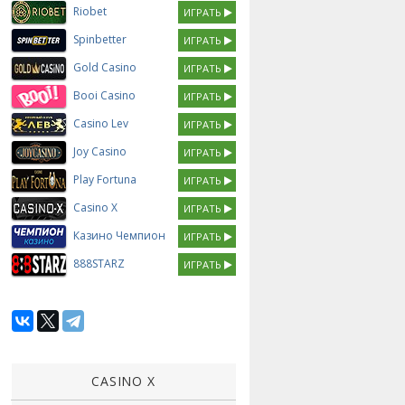
Riobet
ИГРАТЬ
Spinbetter
ИГРАТЬ
Gold Casino
ИГРАТЬ
Booi Casino
ИГРАТЬ
Casino Lev
ИГРАТЬ
Joy Casino
ИГРАТЬ
Play Fortuna
ИГРАТЬ
Casino X
ИГРАТЬ
Казино Чемпион
ИГРАТЬ
888STARZ
ИГРАТЬ
CASINO X