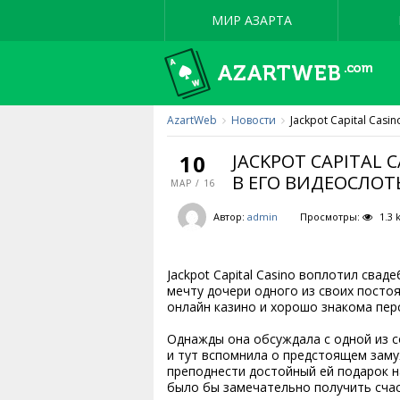
МИР АЗАРТА
AzartWeb
Новости
Jackpot Capital Casi
10
JACKPOT CAPITAL 
В ЕГО ВИДЕОСЛОТ
МАР / 16
Автор:
admin
Просмотры:
1.3 
Jackpot Capital Casino воплотил свад
мечту дочери одного из своих постоя
онлайн казино и хорошо знакома пе
Однажды она обсуждала с одной из со
и тут вспомнила о предстоящем заму
преподнести достойный ей подарок н
было бы замечательно получить сча