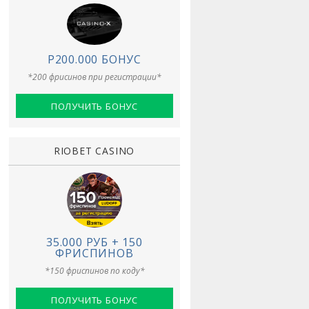
Р200.000 БОНУС
*200 фрисинов при регистрации*
ПОЛУЧИТЬ БОНУС
RIOBET CASINO
35.000 РУБ + 150
ФРИСПИНОВ
*150 фриспинов по коду*
ПОЛУЧИТЬ БОНУС