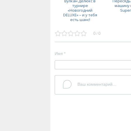
Вулкан Делюкс в
Пересядь
турнире
машину 
«Новогодний
Super 
DELUXE» – и у тебя
есть шанс!
0
0
/
Имя
*