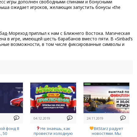
есс игры дополнен свободными спинами и бонусными
рыша ожидает игроков, желающих запустить бонусы «the
бад-Мореход приплыл к нам с Ближнего Востока. Магическая
на в игре, имеющей шесть барабанов вместо пяти. В «Sinbad’s
льные возможности, в том числе фиксированные символы и
0
04.12.2019
0
24.11.2019
0
ой фонд 8
Не знаешь, как
BitStarz радует
, 50
провести холодную
новостями. Мы