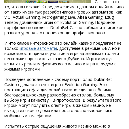
Casino – это
то, что вы искали! К предложениям в данном онлайн казино
от таких именитых разработчиков игровых автоматов, как
ViG, Actual Gaming, Microgaming Live, Altea Gaming, Ezugi
теперь добавились игры от Evolution Gaming. Подобное
портфолио позволяет DublinBet Casino соблазнять игроков
разного уровня – от новичков до профессионалов.
И что самое интересное: это онлайн казино предлагает не
только
игровые автоматы
, доступные в режиме 24/7, но и
возможность принять участие в игре за живыми столами
нескольких престижных казино Дублина. Игроки могут
испытать реализм физического казино и играть рядом с
живыми игроками.
Последнее дополнение к своему портфолио DublinBet
Casino сделало за счет игр от Evolution Gaming. Этот
поставщик софта для онлайн казино сделал себе имя
благодаря широкому разнообразию столов, большому
выбору игр и качеству ТВ-протоколов. В результате этого
игроки могут получить опыт игры в живом казино, не
выходя из своего дома или просто воспользовавшись
мобильным телефоном.
Испытать острые ощущения живого казино можно в