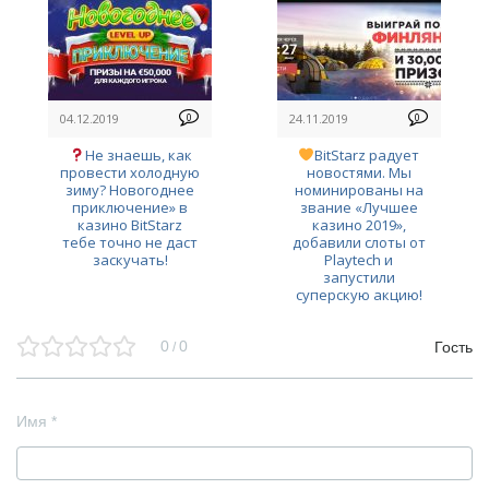
04.12.2019
0
24.11.2019
0
Не знаешь, как
BitStarz радует
провести холодную
новостями. Мы
зиму? Новогоднее
номинированы на
приключение» в
звание «Лучшее
казино BitStarz
казино 2019»,
тебе точно не даст
добавили слоты от
заскучать!
Playtech и
запустили
суперскую акцию!
0
0
Гость
/
Имя
*