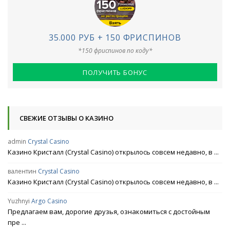
35.000 РУБ + 150 ФРИСПИНОВ
*150 фриспинов по коду*
ПОЛУЧИТЬ БОНУС
СВЕЖИЕ ОТЗЫВЫ О КАЗИНО
admin
Crystal Casino
Казино Кристалл (Crystal Casino) открылось совсем недавно, в ...
валентин
Crystal Casino
Казино Кристалл (Crystal Casino) открылось совсем недавно, в ...
Yuzhnyi
Argo Casino
Предлагаем вам, дорогие друзья, ознакомиться с достойным
пре ...