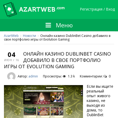
Регистрация / Вход
Меню
AzartWeb
Новости
Онлайн казино DublinBet Casino добавило в
свое портфолио игры от Evolution Gaming
04
ОНЛАЙН КАЗИНО DUBLINBET CASINO
ДОБАВИЛО В СВОЕ ПОРТФОЛИО
ИЮН / 16
ИГРЫ ОТ EVOLUTION GAMING
Автор:
admin
Просмотры:
1.3 k
Комментарии:
0
Если вы ищите
реальный
опыт живого
казино, не
выходя из
дома, то
DublinBet