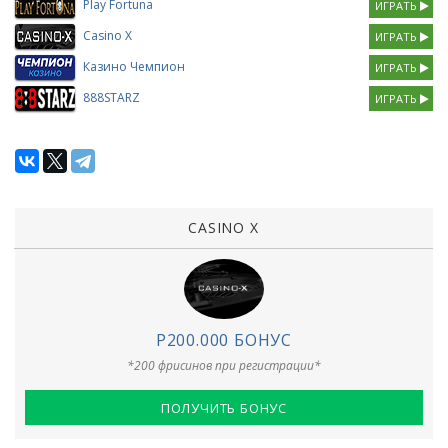
Play Fortuna
ИГРАТЬ
Casino X
ИГРАТЬ
Казино Чемпион
ИГРАТЬ
888STARZ
ИГРАТЬ
CASINO X
Р200.000 БОНУС
*200 фрисинов при регистрации*
ПОЛУЧИТЬ БОНУС