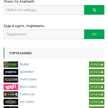
Поиск по Azartweb
Будь в курсе, подпишись:
ГО!
TOP10 CASINO
Riobet
ИГРАТЬ
Spinbetter
ИГРАТЬ
Gold Casino
ИГРАТЬ
Booi Casino
ИГРАТЬ
Casino Lev
ИГРАТЬ
Joy Casino
ИГРАТЬ