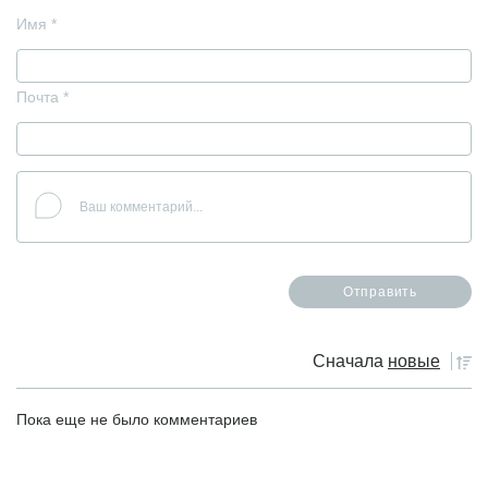
Имя
*
Почта
*
Сначала
новые
Пока еще не было комментариев