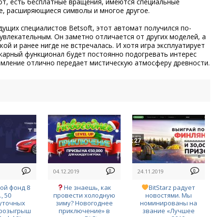
от, есть бесплатные вращения, имеются специальные
e, расширяющиеся символы и многое другое.
дущих специалистов Betsoft, этот автомат получился по-
влекательным. Он заметно отличается от других моделей, а
кой и ранее нигде не встречалась. И хотя игра эксплуатирует
карный функционал будет постоянно подогревать интерес
рмление отлично передает мистическую атмосферу древности.
0
04.12.2019
0
24.11.2019
0
ой фонд 8
Не знаешь, как
BitStarz радует
, 50
провести холодную
новостями. Мы
уточных
зиму? Новогоднее
номинированы на
 розыгрыш
приключение» в
звание «Лучшее