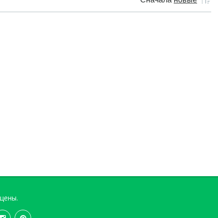
щены.