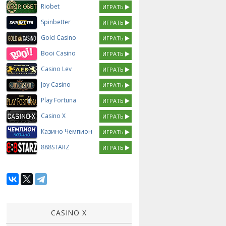
Riobet
ИГРАТЬ
Spinbetter
ИГРАТЬ
Gold Casino
ИГРАТЬ
Booi Casino
ИГРАТЬ
Casino Lev
ИГРАТЬ
Joy Casino
ИГРАТЬ
Play Fortuna
ИГРАТЬ
Casino X
ИГРАТЬ
Казино Чемпион
ИГРАТЬ
888STARZ
ИГРАТЬ
CASINO X