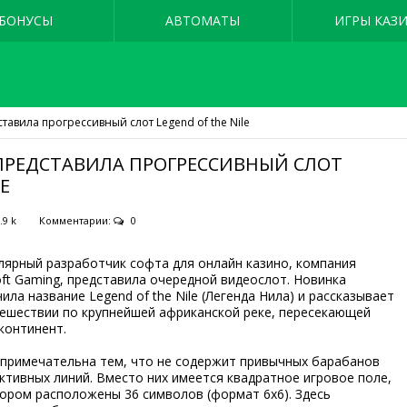
БОНУСЫ
АВТОМАТЫ
ИГРЫ КАЗ
ставила прогрессивный слот Legend of the Nile
 ПРЕДСТАВИЛА ПРОГРЕССИВНЫЙ СЛОТ
E
.9 k
Комментарии:
0
лярный разработчик софта для онлайн казино, компания
oft Gaming, представила очередной видеослот. Новинка
ила название Legend of the Nile (Легенда Нила) и рассказывает
тешествии по крупнейшей африканской реке, пересекающей
континент.
 примечательна тем, что не содержит привычных барабанов
активных линий. Вместо них имеется квадратное игровое поле,
тором расположены 36 символов (формат 6х6). Здесь