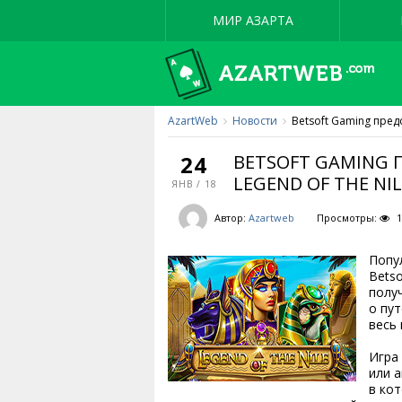
МИР АЗАРТА
AzartWeb
Новости
Betsoft Gaming пред
24
BETSOFT GAMING
LEGEND OF THE NIL
ЯНВ / 18
Автор:
Azartweb
Просмотры:
1
Попу
Bets
получ
о пу
весь 
Игра
или 
в ко