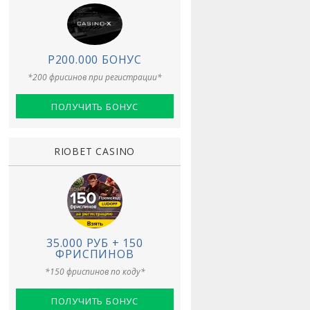
Р200.000 БОНУС
*200 фрисинов при регистрации*
ПОЛУЧИТЬ БОНУС
RIOBET CASINO
35.000 РУБ + 150
ФРИСПИНОВ
*150 фриспинов по коду*
ПОЛУЧИТЬ БОНУС