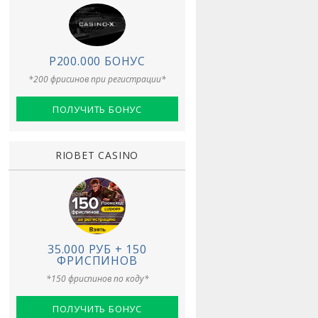
Р200.000 БОНУС
*200 фрисинов при регистрации*
ПОЛУЧИТЬ БОНУС
RIOBET CASINO
35.000 РУБ + 150
ФРИСПИНОВ
*150 фриспинов по коду*
ПОЛУЧИТЬ БОНУС