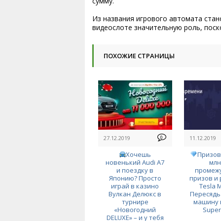
сумму.
Из названия игрового автомата стан
видеослоте значительную роль, поск
ПОХОЖИЕ СТРАНИЦЫ
27.12.2019
0
11.12.2019
Хочешь
Призов
новенький Audi A7
млн.
и поездку в
промеж
Японию? Просто
призов и
играй в казино
Tesla M
Вулкан Делюкс в
Пересядь
турнире
машину 
«Новогодний
Super 
DELUXE» – и у тебя