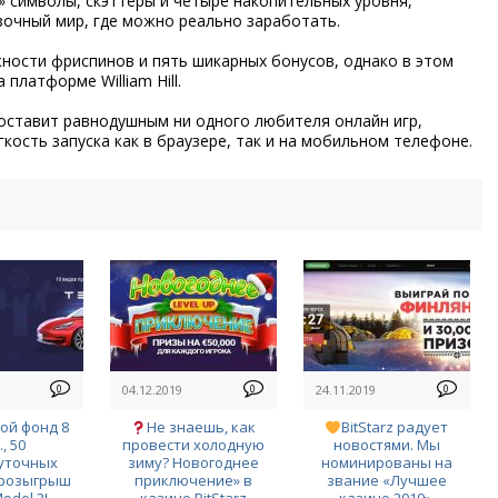
» символы, скэттеры и четыре накопительных уровня,
зочный мир, где можно реально заработать.
жности фриспинов и пять шикарных бонусов, однако в этом
платформе William Hill.
 оставит равнодушным ни одного любителя онлайн игр,
ость запуска как в браузере, так и на мобильном телефоне.
0
04.12.2019
0
24.11.2019
0
ой фонд 8
Не знаешь, как
BitStarz радует
, 50
провести холодную
новостями. Мы
уточных
зиму? Новогоднее
номинированы на
 розыгрыш
приключение» в
звание «Лучшее