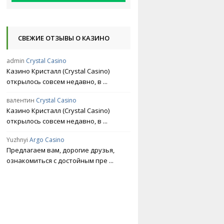
СВЕЖИЕ ОТЗЫВЫ О КАЗИНО
admin
Crystal Casino
Казино Кристалл (Crystal Casino)
открылось совсем недавно, в ...
валентин
Crystal Casino
Казино Кристалл (Crystal Casino)
открылось совсем недавно, в ...
Yuzhnyi
Argo Casino
Предлагаем вам, дорогие друзья,
ознакомиться с достойным пре ...