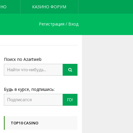
ИНО
КАЗИНО ФОРУМ
Регистрация / Вход
Поиск по Azartweb
Будь в курсе, подпишись:
ГО!
TOP10 CASINO