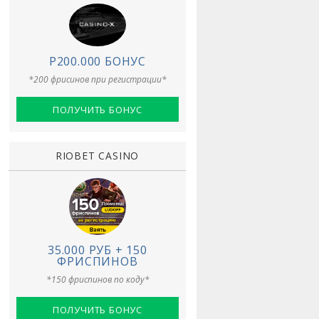
Р200.000 БОНУС
*200 фрисинов при регистрации*
ПОЛУЧИТЬ БОНУС
RIOBET CASINO
35.000 РУБ + 150
ФРИСПИНОВ
*150 фриспинов по коду*
ПОЛУЧИТЬ БОНУС