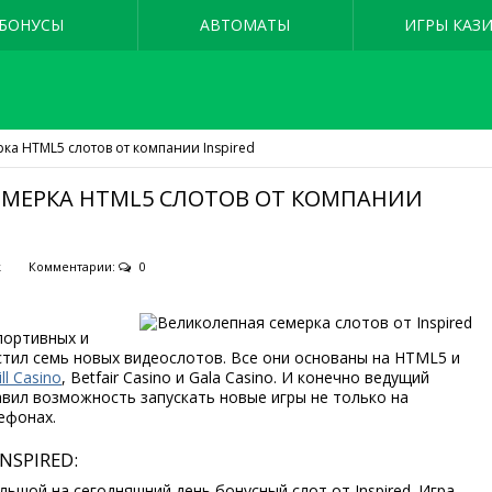
БОНУСЫ
АВТОМАТЫ
ИГРЫ КАЗ
ка HTML5 слотов от компании Inspired
ЕМЕРКА HTML5 СЛОТОВ ОТ КОМПАНИИ
k
Комментарии:
0
портивных и
устил семь новых видеослотов. Все они основаны на HTML5 и
ill Casino
, Betfair Casino и Gala Casino. И конечно ведущий
вил возможность запускать новые игры не только на
ефонах.
NSPIRED:
ольшой на сегодняшний день бонусный слот от Inspired. Игра