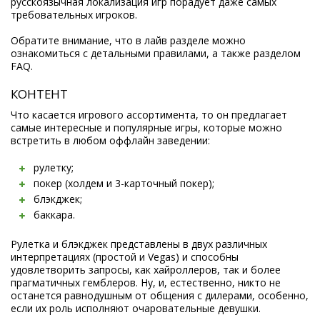
русскоязычная локализация игр порадует даже самых
требовательных игроков.
Обратите внимание, что в лайв разделе можно
ознакомиться с детальными правилами, а также разделом
FAQ.
КОНТЕНТ
Что касается игрового ассортимента, то он предлагает
самые интересные и популярные игры, которые можно
встретить в любом оффлайн заведении:
рулетку;
покер (холдем и 3-карточный покер);
блэкджек;
баккара.
Рулетка и блэкджек представлены в двух различных
интерпретациях (простой и Vegas) и способны
удовлетворить запросы, как хайроллеров, так и более
прагматичных гемблеров. Ну, и, естественно, никто не
останется равнодушным от общения с дилерами, особенно,
если их роль исполняют очаровательные девушки.