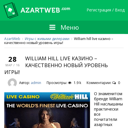
Регистрация / Вход
Меню
AzartWeb
Игры с живыми дилерами
William hill live казино –
качественно новый уровень игры!
28
WILLIAM HILL LIVE КАЗИНО –
КАЧЕСТВЕННО НОВЫЙ УРОВЕНЬ
МАР / 16
ИГРЫ!
Автор:
admin
Просмотры:
1.9 k
Комментарии:
0
О знаменитом
бренде William
Hill наслышаны
практически
все
почитатели
азартных