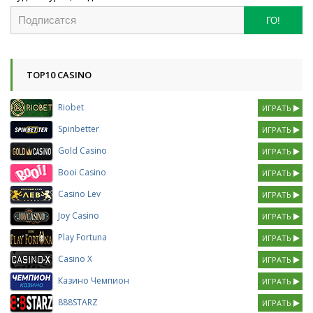
ГО!
TOP10 CASINO
Riobet
ИГРАТЬ
Spinbetter
ИГРАТЬ
Gold Casino
ИГРАТЬ
Booi Casino
ИГРАТЬ
Casino Lev
ИГРАТЬ
Joy Casino
ИГРАТЬ
Play Fortuna
ИГРАТЬ
Casino X
ИГРАТЬ
Казино Чемпион
ИГРАТЬ
888STARZ
ИГРАТЬ