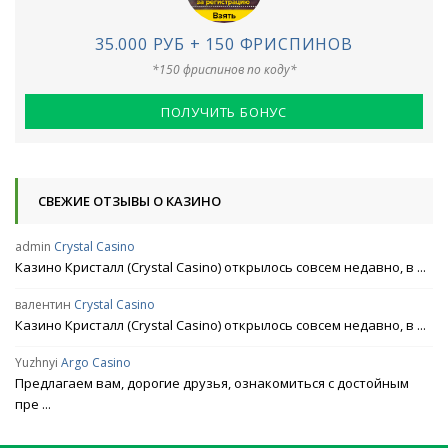
35.000 РУБ + 150 ФРИСПИНОВ
*150 фриспинов по коду*
ПОЛУЧИТЬ БОНУС
СВЕЖИЕ ОТЗЫВЫ О КАЗИНО
admin
Crystal Casino
Казино Кристалл (Crystal Casino) открылось совсем недавно, в ...
валентин
Crystal Casino
Казино Кристалл (Crystal Casino) открылось совсем недавно, в ...
Yuzhnyi
Argo Casino
Предлагаем вам, дорогие друзья, ознакомиться с достойным
пре ...